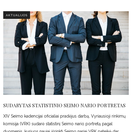
AKTUALIJOS
SUDARYTAS STATISTINIO SEIMO NARIO PORTRETAS
XIV Seimo kadencijai oficialiai pradėjus darbą, Vyriausioji rinkimų
komisija (VRK) sudarė statistinį Seimo nario portretą pagal
duomenis, kuriuos naujai išrinkti Seimo nariai VRK pateikė dar