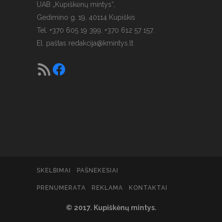
UAB „Kupiškėnų mintys“,
Gedimino g. 19, 40114 Kupiškis
Tel. +370 605 19 399, +370 612 57 157.
El. paštas
redakcija@kmintys.lt
SKELBIMAI
PAŠNEKESIAI
PRENUMERATA
REKLAMA
KONTAKTAI
© 2017. Kupiškėnų mintys.