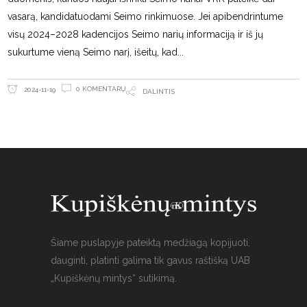
vasarą, kandidatuodami Seimo rinkimuose. Jei apibendrintume
visų 2024–2028 kadencijos Seimo narių informaciją ir iš jų
sukurtume vieną Seimo narį, išeitų, kad
0 KOMENTARŲ
2024-11-19
DALINTIS
Šiame puslapyje pateiktą medžiagą kopijuoti,
dauginti, platinti galima tik gavus raštišką UAB
„Kupiškėnų mintys“ sutikimą.