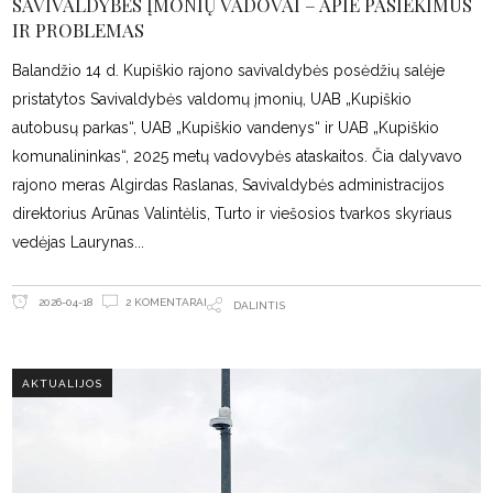
SAVIVALDYBĖS ĮMONIŲ VADOVAI – APIE PASIEKIMUS
IR PROBLEMAS
Balandžio 14 d. Kupiškio rajono savivaldybės posėdžių salėje
pristatytos Savivaldybės valdomų įmonių, UAB „Kupiškio
autobusų parkas“, UAB „Kupiškio vandenys“ ir UAB „Kupiškio
komunalininkas“, 2025 metų vadovybės ataskaitos. Čia dalyvavo
rajono meras Algirdas Raslanas, Savivaldybės administracijos
direktorius Arūnas Valintėlis, Turto ir viešosios tvarkos skyriaus
vedėjas Laurynas
2 KOMENTARAI
2026-04-18
DALINTIS
AKTUALIJOS