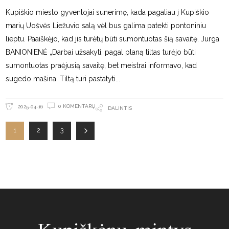
Kupiškio miesto gyventojai sunerimę, kada pagaliau į Kupiškio
marių Uošvės Liežuvio salą vėl bus galima patekti pontoniniu
lieptu. Paaiškėjo, kad jis turėtų būti sumontuotas šią savaitę. Jurga
BANIONIENĖ „Darbai užsakyti, pagal planą tiltas turėjo būti
sumontuotas praėjusią savaitę, bet meistrai informavo, kad
sugedo mašina. Tiltą turi pastatyti
0 KOMENTARŲ
2025-04-16
DALINTIS
1
2
3