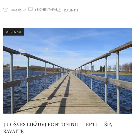
4 KOMENTARAI
2025-05-27
DALINTIS
APLINKA
Į UOŠVĖS LIEŽUVĮ PONTONINIU LIEPTU – ŠIĄ
SAVAITĘ