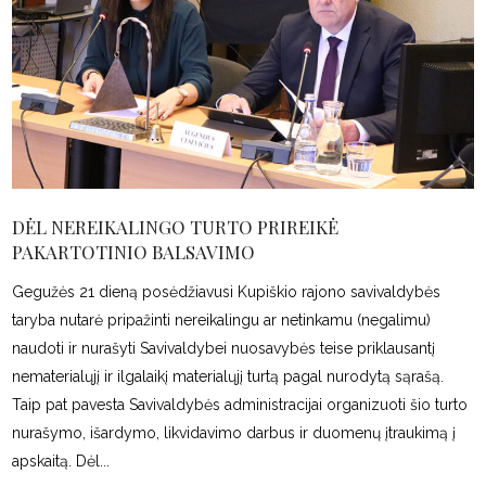
DĖL NEREIKALINGO TURTO PRIREIKĖ
PAKARTOTINIO BALSAVIMO
Gegužės 21 dieną posėdžiavusi Kupiškio rajono savivaldybės
taryba nutarė pripažinti nereikalingu ar netinkamu (negalimu)
naudoti ir nurašyti Savivaldybei nuosavybės teise priklausantį
nematerialųjį ir ilgalaikį materialųjį turtą pagal nurodytą sąrašą.
Taip pat pavesta Savivaldybės administracijai organizuoti šio turto
nurašymo, išardymo, likvidavimo darbus ir duomenų įtraukimą į
apskaitą. Dėl