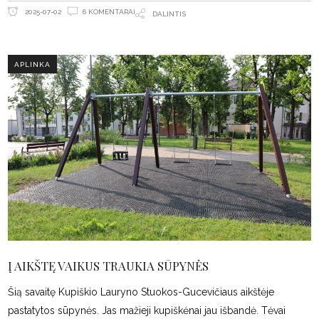
6 KOMENTARAI
2025-07-02
DALINTIS
APLINKA
Į AIKŠTĘ VAIKUS TRAUKIA SŪPYNĖS
Šią savaitę Kupiškio Lauryno Stuokos-Gucevičiaus aikštėje
pastatytos sūpynės. Jas mažieji kupiškėnai jau išbandė. Tėvai