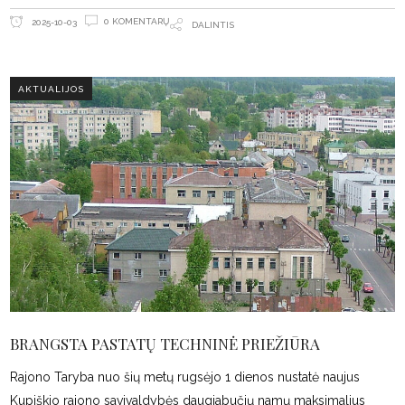
0 KOMENTARŲ
2025-10-03
DALINTIS
AKTUALIJOS
BRANGSTA PASTATŲ TECHNINĖ PRIEŽIŪRA
Rajono Taryba nuo šių metų rugsėjo 1 dienos nustatė naujus
Kupiškio rajono savivaldybės daugiabučių namų maksimalius