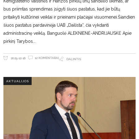
Kenigšteterio vaistinės ir Hanzos pirklių linų sandėlio likimas, ar
bus priimtas sprendimas įsigyti šiuos pastatus, kad jie būtų
pritaikyti kultūrinei veiklai ir prieinami plačiajai visuomenei.Šiandien
šiuos pastatus pardavinėja UAB „Dailista“, čia vykdanti
administracinę veiklą. Banguolė ALEKNIENĖ-ANDRIJAUSKĖ Apie
pirkinį Tarybos
12 KOMENTARAI
2025-12-16
DALINTIS
AKTUALIJOS