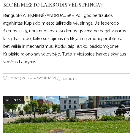
KODĖL MIESTO LAIKRODIS VĖL STRINGA?
Banguolė ALEKNIENĖ-ANDRIJAUSKĖ Po ilgos pertraukos
atgaivintas Kupiškio miesto laikrodis vėl stringa. Jis teberodo
žiemos laiką, nors nuo kovo 29 dienos gyvename pagal vasaros
laiką. Pasirodo, laiko sukiojimas ne tik jautrių žmonių problema,
bet veikia ir mechanizmus. Kodėl taip nutiko, pasidomėjome
Kupiškio rajono savivaldybėje. Turto ir viešosios tvarkos skyriaus
vedėjas Laurynas
4 KOMENTARAI
2026-05-27
DALINTIS
APLINKA