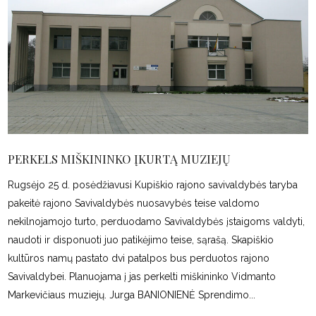
PERKELS MIŠKININKO ĮKURTĄ MUZIEJŲ
Rugsėjo 25 d. posėdžiavusi Kupiškio rajono savivaldybės taryba
pakeitė rajono Savivaldybės nuosavybės teise valdomo
nekilnojamojo turto, perduodamo Savivaldybės įstaigoms valdyti,
naudoti ir disponuoti juo patikėjimo teise, sąrašą. Skapiškio
kultūros namų pastato dvi patalpos bus perduotos rajono
Savivaldybei. Planuojama į jas perkelti miškininko Vidmanto
Markevičiaus muziejų. Jurga BANIONIENĖ Sprendimo