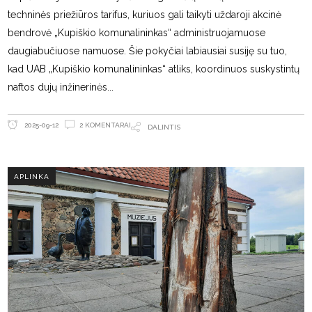
techninės priežiūros tarifus, kuriuos gali taikyti uždaroji akcinė
bendrovė „Kupiškio komunalininkas“ administruojamuose
daugiabučiuose namuose. Šie pokyčiai labiausiai susiję su tuo,
kad UAB „Kupiškio komunalininkas“ atliks, koordinuos suskystintų
naftos dujų inžinerinės
2 KOMENTARAI
2025-09-12
DALINTIS
APLINKA