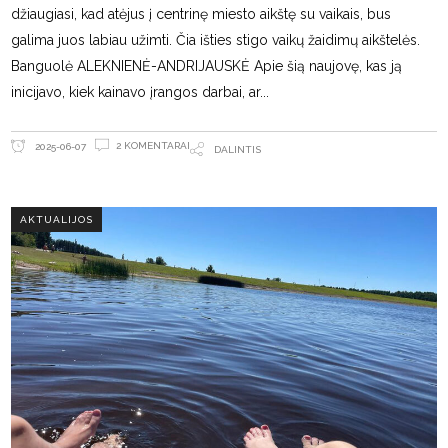
džiaugiasi, kad atėjus į centrinę miesto aikštę su vaikais, bus
galima juos labiau užimti. Čia išties stigo vaikų žaidimų aikštelės.
Banguolė ALEKNIENĖ-ANDRIJAUSKĖ Apie šią naujovę, kas ją
inicijavo, kiek kainavo įrangos darbai, ar
2 KOMENTARAI
2025-06-07
DALINTIS
AKTUALIJOS