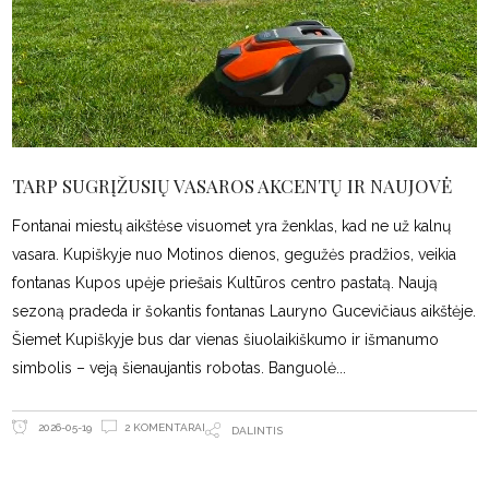
TARP SUGRĮŽUSIŲ VASAROS AKCENTŲ IR NAUJOVĖ
Fontanai miestų aikštėse visuomet yra ženklas, kad ne už kalnų
vasara. Kupiškyje nuo Motinos dienos, gegužės pradžios, veikia
fontanas Kupos upėje priešais Kultūros centro pastatą. Naują
sezoną pradeda ir šokantis fontanas Lauryno Gucevičiaus aikštėje.
Šiemet Kupiškyje bus dar vienas šiuolaikiškumo ir išmanumo
simbolis – veją šienaujantis robotas. Banguolė
2 KOMENTARAI
2026-05-19
DALINTIS