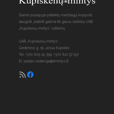
Šiame puslapyje pateiktą medžiagą kopijuoti,
dauginti, platinti galima tik gavus raštišką UAB
„Kupiškėnų mintys“ sutikimą.
UAB „Kupiškėnų mintys“,
Gedimino g. 19, 40114 Kupiškis
Tel. +370 605 19 399, +370 612 57 157.
El. paštas
redakcija@kmintys.lt