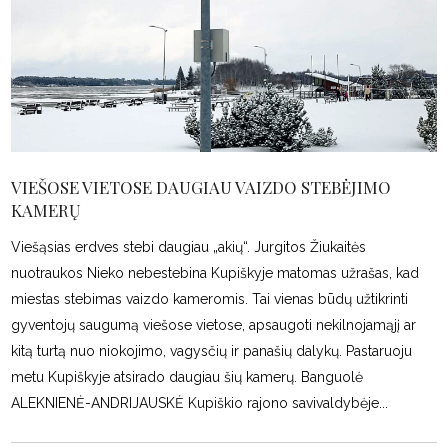
VIEŠOSE VIETOSE DAUGIAU VAIZDO STEBĖJIMO
KAMERŲ
Viešąsias erdves stebi daugiau „akių“. Jurgitos Žiukaitės
nuotraukos Nieko nebestebina Kupiškyje matomas užrašas, kad
miestas stebimas vaizdo kameromis. Tai vienas būdų užtikrinti
gyventojų saugumą viešose vietose, apsaugoti nekilnojamąjį ar
kitą turtą nuo niokojimo, vagysčių ir panašių dalykų. Pastaruoju
metu Kupiškyje atsirado daugiau šių kamerų. Banguolė
ALEKNIENĖ-ANDRIJAUSKĖ Kupiškio rajono savivaldybėje