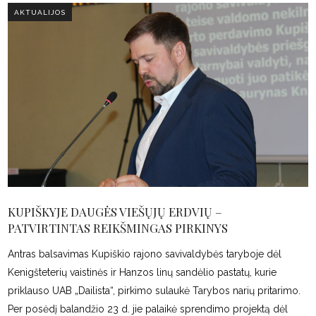
AKTUALIJOS
KUPIŠKYJE DAUGĖS VIEŠŲJŲ ERDVIŲ –
PATVIRTINTAS REIKŠMINGAS PIRKINYS
Antras balsavimas Kupiškio rajono savivaldybės taryboje dėl
Kenigšteterių vaistinės ir Hanzos linų sandėlio pastatų, kurie
priklauso UAB „Dailista“, pirkimo sulaukė Tarybos narių pritarimo.
Per posėdį balandžio 23 d. jie palaikė sprendimo projektą dėl