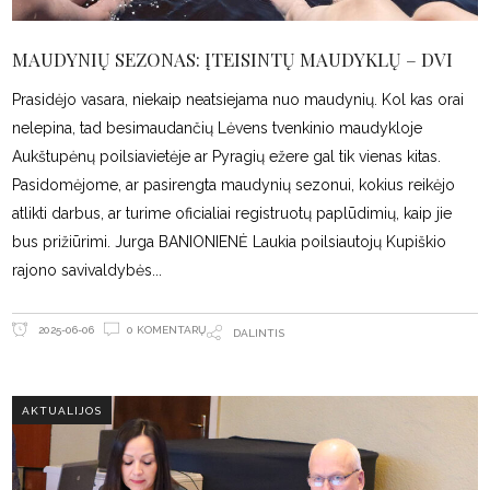
MAUDYNIŲ SEZONAS: ĮTEISINTŲ MAUDYKLŲ – DVI
Prasidėjo vasara, niekaip neatsiejama nuo maudynių. Kol kas orai
nelepina, tad besimaudančių Lėvens tvenkinio maudykloje
Aukštupėnų poilsiavietėje ar Pyragių ežere gal tik vienas kitas.
Pasidomėjome, ar pasirengta maudynių sezonui, kokius reikėjo
atlikti darbus, ar turime oficialiai registruotų paplūdimių, kaip jie
bus prižiūrimi. Jurga BANIONIENĖ Laukia poilsiautojų Kupiškio
rajono savivaldybės
0 KOMENTARŲ
2025-06-06
DALINTIS
AKTUALIJOS