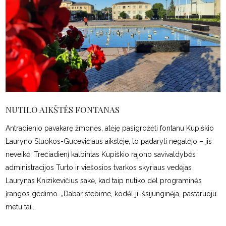
NUTILO AIKŠTĖS FONTANAS
Antradienio pavakarę žmonės, atėję pasigrožėti fontanu Kupiškio
Lauryno Stuokos-Gucevičiaus aikštėje, to padaryti negalėjo – jis
neveikė. Trečiadienį kalbintas Kupiškio rajono savivaldybės
administracijos Turto ir viešosios tvarkos skyriaus vedėjas
Laurynas Knizikevičius sakė, kad taip nutiko dėl programinės
įrangos gedimo. „Dabar stebime, kodėl ji išsijunginėja, pastaruoju
metu tai