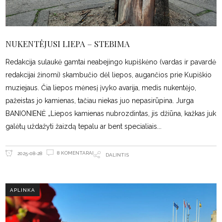
NUKENTĖJUSI LIEPA – STEBIMA
Redakcija sulaukė gamtai neabejingo kupiškėno (vardas ir pavardė
redakcijai žinomi) skambučio dėl liepos, augančios prie Kupiškio
muziejaus. Čia liepos mėnesį įvyko avarija, medis nukentėjo,
pažeistas jo kamienas, tačiau niekas juo nepasirūpina. Jurga
BANIONIENĖ „Liepos kamienas nubrozdintas, jis džiūna, kažkas juk
galėtų uždažyti žaizdą tepalu ar bent specialiais
8 KOMENTARAI
2025-08-28
DALINTIS
APLINKA