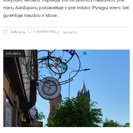
kokybiško vandens. Kupiškyje yra dvi įteisintos maudyklos, prie
marių Aukštupėnų poilsiavietėje ir prie Indubo (Pyragių) ežero, bet
gyventojai maudosi ir kitose
0 KOMENTARŲ
2026-05-29
DALINTIS
APLINKA