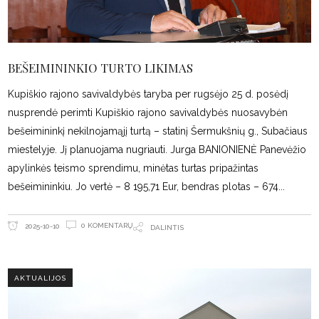
BEŠEIMININKIO TURTO LIKIMAS
Kupiškio rajono savivaldybės taryba per rugsėjo 25 d. posėdį
nusprendė perimti Kupiškio rajono savivaldybės nuosavybėn
bešeimininkį nekilnojamąjį turtą – statinį Šermukšnių g., Subačiaus
miestelyje. Jį planuojama nugriauti. Jurga BANIONIENĖ Panevėžio
apylinkės teismo sprendimu, minėtas turtas pripažintas
bešeimininkiu. Jo vertė – 8 195,71 Eur, bendras plotas – 674
0 KOMENTARŲ
2025-10-10
DALINTIS
AKTUALIJOS