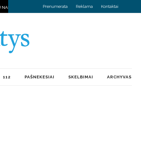
Prenumerata
Reklama
Kontaktai
O PRIEŠKARIO DVASIA IR KYLA DAUG PRISIMINIMŲ
HOROSKOPAS R
112
PAŠNEKESIAI
SKELBIMAI
ARCHYVAS