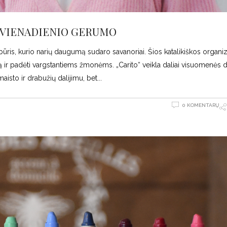
NEVIENADIENIO GERUMO
būris, kurio narių daugumą sudaro savanoriai. Šios katalikiškos organiz
klą ir padėti vargstantiems žmonėms. „Carito“ veikla daliai visuomenės 
aisto ir drabužių dalijimu, bet
0 KOMENTARŲ