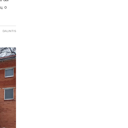
ų, o
DALINTIS