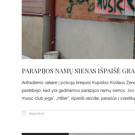
PARAPIJOS NAMŲ SIENAS IŠPAIŠĖ GRA
Antradienio vakare į policiją kreipėsi Kupiškio Kristaus Ž
pastebėjo, kad yra gadinamos parapijos namų sienos. Jos n
music club jėga“, „Hitler“, išpiešti vaizdai, panašūs į svastiką
2023-02-01