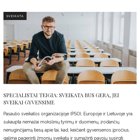
SVEIKATA
SPECIALISTAI TEIGIA: SVEIKATA BUS GERA, JEI
SVEIKAI GYVENSIME
Pasaulio sveikatos organizacijoje (PSO), Europoje ir Lietuvoje yra
sukaupta nemažai mokslinių tyrimų ir duomenų, įrodančių
nenuginčijamą tiesą apie tai, kad, keičiant gyvensenos įpročius,
galima pagerinti žmonių sveikatą ir sumažinti pavojų susirgti.