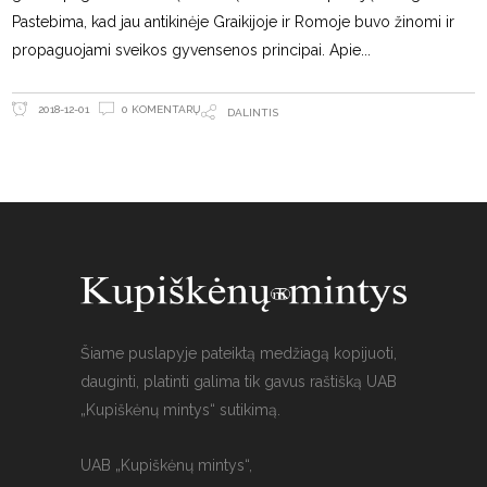
Pastebima, kad jau antikinėje Graikijoje ir Romoje buvo žinomi ir
propaguojami sveikos gyvensenos principai. Apie
0 KOMENTARŲ
2018-12-01
DALINTIS
Šiame puslapyje pateiktą medžiagą kopijuoti,
dauginti, platinti galima tik gavus raštišką UAB
„Kupiškėnų mintys“ sutikimą.
UAB „Kupiškėnų mintys“,