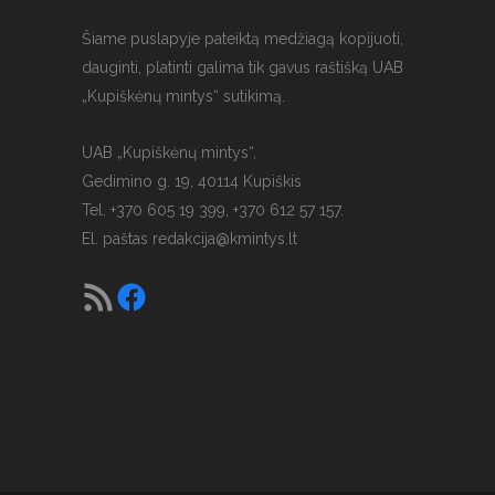
Šiame puslapyje pateiktą medžiagą kopijuoti,
dauginti, platinti galima tik gavus raštišką UAB
„Kupiškėnų mintys“ sutikimą.
UAB „Kupiškėnų mintys“,
Gedimino g. 19, 40114 Kupiškis
Tel. +370 605 19 399, +370 612 57 157.
El. paštas
redakcija@kmintys.lt