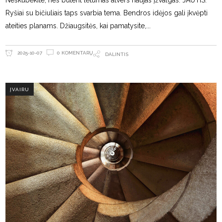
Neskubėkite, nes būtent lėtumas atvers naujas įžvalgas. JAUTIS.
Ryšiai su bičiuliais taps svarbia tema. Bendros idėjos gali įkvėpti
ateities planams. Džiaugsitės, kai pamatysite,
0 KOMENTARŲ
2025-10-07
DALINTIS
ĮVAIRU