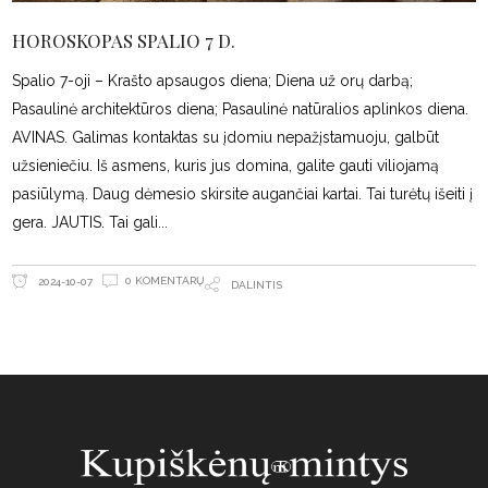
HOROSKOPAS SPALIO 7 D.
Spalio 7-oji – Krašto apsaugos diena; Diena už orų darbą;
Pasaulinė architektūros diena; Pasaulinė natūralios aplinkos diena.
AVINAS. Galimas kontaktas su įdomiu nepažįstamuoju, galbūt
užsieniečiu. Iš asmens, kuris jus domina, galite gauti viliojamą
pasiūlymą. Daug dėmesio skirsite augančiai kartai. Tai turėtų išeiti į
gera. JAUTIS. Tai gali
0 KOMENTARŲ
2024-10-07
DALINTIS