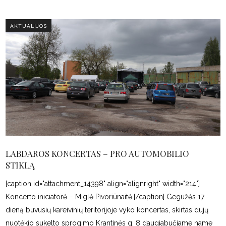
AKTUALIJOS
LABDAROS KONCERTAS – PRO AUTOMOBILIO
STIKLĄ
[caption id="attachment_14398" align="alignright" width="214"]
Koncerto iniciatorė – Miglė Pivoriūnaitė.[/caption] Gegužės 17
dieną buvusių kareivinių teritorijoje vyko koncertas, skirtas dujų
nuotėkio sukelto sprogimo Krantinės g. 8 daugiabučiame name