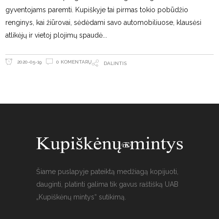
gyventojams paremti. Kupiškyje tai pirmas tokio pobūdžio
renginys, kai žiūrovai, sėdėdami savo automobiliuose, klausėsi
atlikėjų ir vietoj plojimų spaudė
0 KOMENTARŲ
2020-05-19
DALINTIS
Šiame puslapyje pateiktą medžiagą kopijuoti,
dauginti, platinti galima tik gavus raštišką UAB
„Kupiškėnų mintys“ sutikimą.