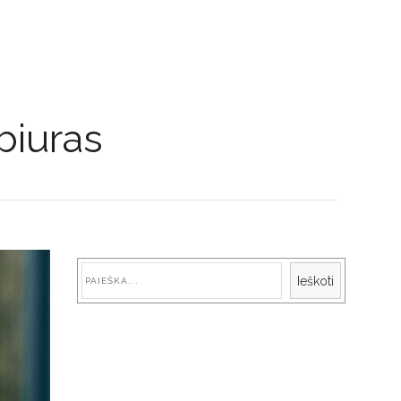
biuras
Paieška
Ieškoti