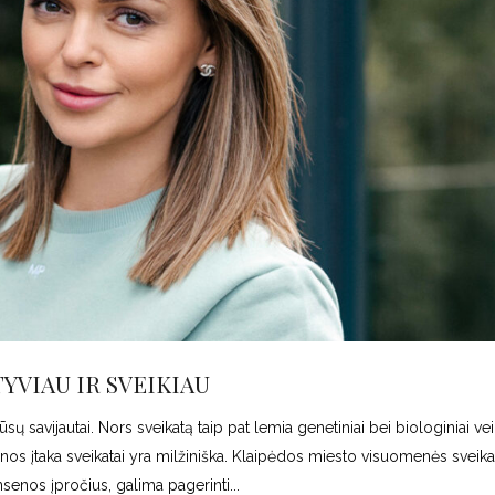
YVIAU IR SVEIKIAU
 savijautai. Nors sveikatą taip pat lemia genetiniai bei biologiniai veik
senos įtaka sveikatai yra milžiniška. Klaipėdos miesto visuomenės sveik
ensenos įpročius, galima pagerinti