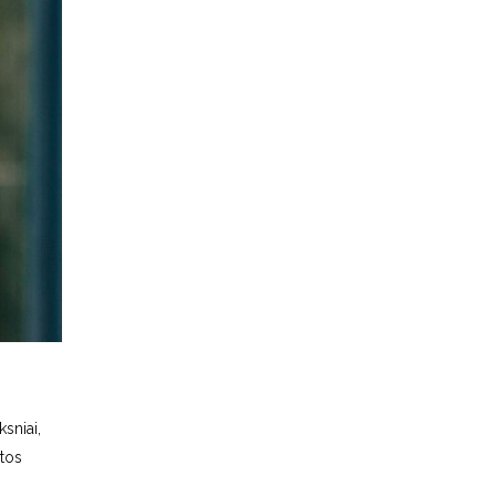
sniai,
atos