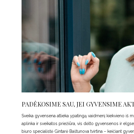
PADĖKOSIME SAU, JEI GYVENSIME AKT
Sveika gyvensena atlieka ypatingą vaidmenį kiekvieno iš mūsų
aplinka ir sveikatos priežiūra, vis dėlto gyvensenos ir elg
biuro specialistė Gintarė Baštunova tvirtina – keičiant gyv