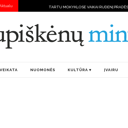
Aktualu
TARTU MOKYKLOSE VAIKAI RUDENĮ PRADĖS MOKYTIS VA
VEIKATA
NUOMONĖS
KULTŪRA
ĮVAIRU