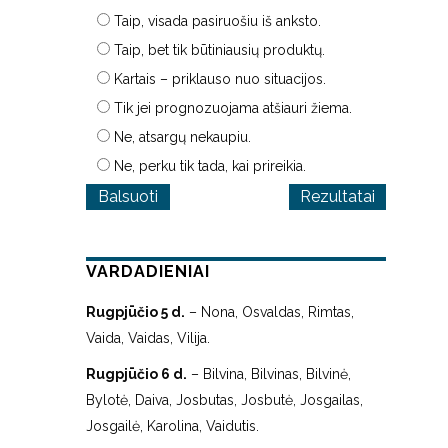
Taip, visada pasiruošiu iš anksto.
Taip, bet tik būtiniausių produktų.
Kartais – priklauso nuo situacijos.
Tik jei prognozuojama atšiauri žiema.
Ne, atsargų nekaupiu.
Ne, perku tik tada, kai prireikia.
Rezultatai
VARDADIENIAI
Rugpjūčio 5 d.
– Nona, Osvaldas, Rimtas,
Vaida, Vaidas, Vilija.
Rugpjūčio 6 d.
– Bilvina, Bilvinas, Bilvinė,
Bylotė, Daiva, Josbutas, Josbutė, Josgailas,
Josgailė, Karolina, Vaidutis.