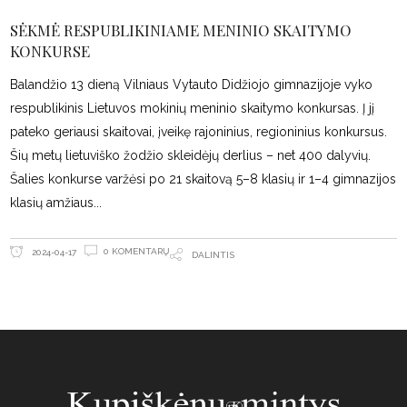
SĖKMĖ RESPUBLIKINIAME MENINIO SKAITYMO
KONKURSE
Balandžio 13 dieną Vilniaus Vytauto Didžiojo gimnazijoje vyko
respublikinis Lietuvos mokinių meninio skaitymo konkursas. Į jį
pateko geriausi skaitovai, įveikę rajoninius, regioninius konkursus.
Šių metų lietuviško žodžio skleidėjų derlius – net 400 dalyvių.
Šalies konkurse varžėsi po 21 skaitovą 5–8 klasių ir 1–4 gimnazijos
klasių amžiaus
0 KOMENTARŲ
2024-04-17
DALINTIS