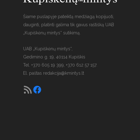
Šiame puslapyje pateiktą medžiagą kopijuoti,
dauginti, platinti galima tik gavus raštišką UAB
„Kupiškėnų mintys“ sutikimą.
UAB „Kupiškėnų mintys“,
Gedimino g. 19, 40114 Kupiškis
Tel. +370 605 19 399, +370 612 57 157.
El. paštas
redakcija@kmintys.lt