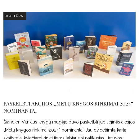
KULTŪRA
PASKELBTI AKCIJOS „METŲ KNYGOS RINKIMAI 2024“
NOMINANTAI
Šiandien Vilniaus knygų mugėje buvo paskelbti jubiliejinės akcijos
„Metų knygos rinkimai 2024“ nominantai. Jau dvidešimtą kartą
skaitytojai kviečiami rinkti jiems labiausiai patikusias Lietuvos