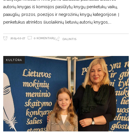
autorių knygas iš komisijos pasiūlytų knygų penketukų vaikų,
paauglių, prozos, poezijos ir negrožinių knygų kategorijose. Į
penketukus atrinktos šiuolaikinių lietuvių autorių knygos,
0 KOMENTARŲ
2025-02-27
DALINTIS
KULTŪRA