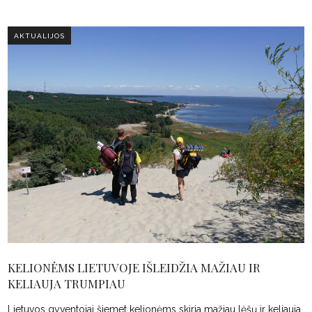
AKTUALIJOS
KELIONĖMS LIETUVOJE IŠLEIDŽIA MAŽIAU IR
KELIAUJA TRUMPIAU
Lietuvos gyventojai šiemet kelionėms skiria mažiau lėšų ir keliauja