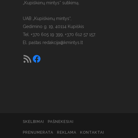
„Kupiškėnų mintys“ sutikimą.
UAB „Kupiškėnų mintys“,
Gedimino g. 19, 40114 Kupiškis
Tel. +370 605 19 399, +370 612 57 157.
El. paštas
redakcija@kmintys.lt
SKELBIMAI
PAŠNEKESIAI
PRENUMERATA
REKLAMA
KONTAKTAI