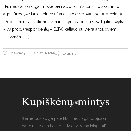
dažniausiai savaitgaliui, skelbia nacionalinės turizmo skatinimo
agentūros „Keliauk Lietuvoje“ analitikos vadovė Jogilė Miežienė.
„Populiariausias kelionės variantas yra paprasta savaitgalio išvyka
– 77 proc. (respondentų – ELTA) keliavo su viena arba dviem
nakvynėmis. (
0 KOMENTARŲ
2024-06-05
DALINTIS
Šiame puslapyje pateiktą medžiagą kopijuoti,
dauginti, platinti galima tik gavus raštišką UAB