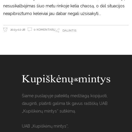
nesusikalbėjimas šiuo metu rinkoje kelia chaosą, o dėl situacijos
neapibrėžtumo keleiviai jau dabar negali užsisakyti
0 KOMENTARŲ
2023-02-28
DALINTIS
Šiame puslapyje pateiktą medžiagą kopijuoti,
dauginti, platinti galima tik gavus raštišką UAB
„Kupiškėnų mintys“ sutikimą.
UAB „Kupiškėnų mintys“,