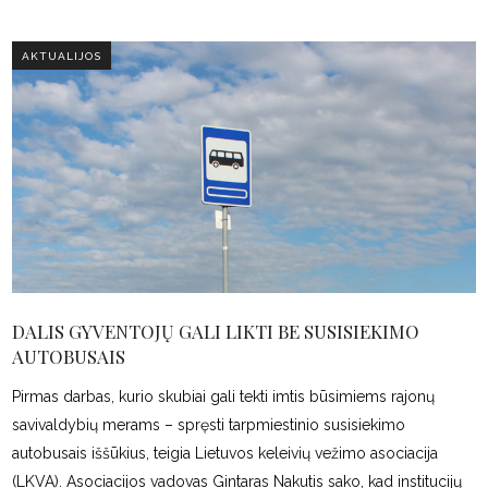
AKTUALIJOS
DALIS GYVENTOJŲ GALI LIKTI BE SUSISIEKIMO
AUTOBUSAIS
Pirmas darbas, kurio skubiai gali tekti imtis būsimiems rajonų
savivaldybių merams – spręsti tarpmiestinio susisiekimo
autobusais iššūkius, teigia Lietuvos keleivių vežimo asociacija
(LKVA). Asociacijos vadovas Gintaras Nakutis sako, kad institucijų