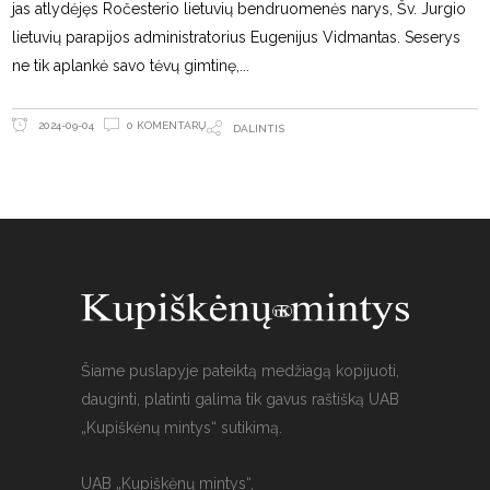
jas atlydėjęs Ročesterio lietuvių bendruomenės narys, Šv. Jurgio
lietuvių parapijos administratorius Eugenijus Vidmantas. Seserys
ne tik aplankė savo tėvų gimtinę,
0 KOMENTARŲ
2024-09-04
DALINTIS
Šiame puslapyje pateiktą medžiagą kopijuoti,
dauginti, platinti galima tik gavus raštišką UAB
„Kupiškėnų mintys“ sutikimą.
UAB „Kupiškėnų mintys“,