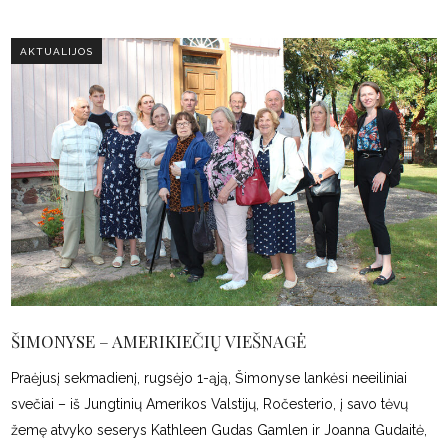
AKTUALIJOS
ŠIMONYSE – AMERIKIEČIŲ VIEŠNAGĖ
Praėjusį sekmadienį, rugsėjo 1-ąją, Šimonyse lankėsi neeiliniai
svečiai – iš Jungtinių Amerikos Valstijų, Ročesterio, į savo tėvų
žemę atvyko seserys Kathleen Gudas Gamlen ir Joanna Gudaitė,