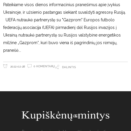
Pateikiame visos dienos informacinius pranešimus apie įvykius
Ukrainoje, ir užsienio pastangas siekiant suvaldyti agresorę Rusiją.
UEFA nutraukė partnerystę su "Gazprom" Europos futbolo
federacijų asociacija (UEFA) pirmadienį dėl Rusijos invazijos į
Ukrainą nutraukė partnerystę su Rusijos valstybine energetikos
milžine „Gazprom“, kuri buvo viena iš pagrindinių jos rėmėjų,
pranešė
0 KOMENTARŲ
2022-02-28
DALINTIS