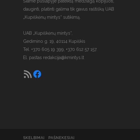
Šiame puslapyje pateiktą medžiagą kopijuoti,
dauginti, platinti galima tik gavus raštišką UAB
„Kupiškėnų mintys“ sutikimą.
UAB „Kupiškėnų mintys“,
Gedimino g. 19, 40114 Kupiškis
Tel. +370 605 19 399, +370 612 57 157.
El. paštas
redakcija@kmintys.lt
SKELBIMAI
PAŠNEKESIAI