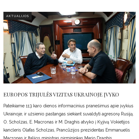
AKTUALIJOS
EUROPOS TRIJULĖS VIZITAS UKRAINOJE ĮVYKO
Pateikiame 113 karo dienos informacinius pranešimus apie įvykius
Ukrainoje, ir užsienio pastangas siekiant suvaldyti agresorę Rusiją.
O. Scholzas, E. Macronas ir M. Draghis atvyko į Kyjivą Vokietijos
kancleris Olafas Scholzas, Prancūzijos prezidentas Emmanuelis
Macronas ir Italijos ministras pirmininkas Mario Draghis