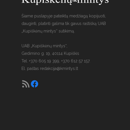
Šiame puslapyje pateiktą medžiagą kopijuoti,
dauginti, platinti galima tik gavus raštišką UAB
„Kupiškėnų mintys“ sutikimą.
UAB „Kupiškėnų mintys“,
Gedimino g. 19, 40114 Kupiškis
Tel. +370 605 19 399, +370 612 57 157.
El. paštas
redakcija@kmintys.lt