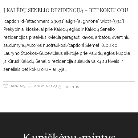
Į KALĖDŲ SENELIO REZIDENCIJĄ – BET KOKIU ORU
[caption id="attachment_23091" align="alignnone" width="994"]
Prekybiniai kioskeliai prie Kalėdų eglės ir Kalėdų Senelio
rezidencijos praeivius kviečia paragauti kavos, arbatos, šventinių
saldumynų.Autorės nuotraukos[/caption] Šiemet Kupiškio
Lauryno Stuokos-Gucevičiaus aikštėje prie Kalėdų eglės kupole
įsikūrusi Kalėdų Senelio rezidencija sulaukia vaikų su tėvais ir
seneliais bet kokiu oru – ar lyja
0 KOMENTARŲ
2021-12-23
DALINTIS