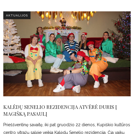
AKTUALIJOS
KALĖDŲ SENELIO REZIDENCIJA ATVĖRĖ DURIS Į
MAGIŠKĄ PASAULĮ
Prieššventinę savaitę, iki pat gruodžio 22 dienos, Kupiškio kultūros
centro vitražų salėje veikia Kalėdų Senelio rezidencija. Čia vaikų