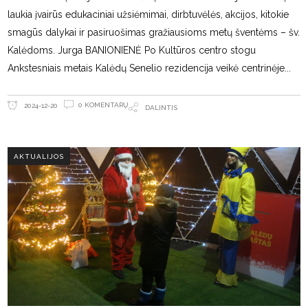
laukia įvairūs edukaciniai užsiėmimai, dirbtuvėlės, akcijos, kitokie
smagūs dalykai ir pasiruošimas gražiausioms metų šventėms – šv.
Kalėdoms. Jurga BANIONIENĖ Po Kultūros centro stogu
Ankstesniais metais Kalėdų Senelio rezidencija veikė centrinėje
0 KOMENTARŲ
2024-12-20
DALINTIS
AKTUALIJOS