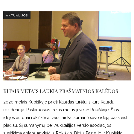
AKTUALIJOS
KITAIS METAIS LAUKIA PRAŠMATNIOS KALĖDOS
2020 metais Kupiškyje prieš Kalėdas turėtų įsikurti Kalėdų
rezidencija. Pastaruosius trejus metus ji veikė Rokiškyje. Šios
idėjos autoriai rokiškėnai verslininkai sumanė savo idėją paskleisti
plačiau. Šį sumanymą per Aukštaitijos verslo asociacijos
susitikimą aptarė Anykščių, Rokiškio, Biržų, Pasvalio ir Kupiškio