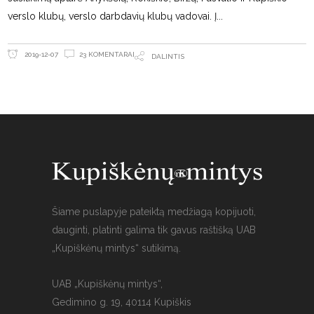
verslo klubų, verslo darbdavių klubų vadovai. Į
23 KOMENTARAI
2019-12-07
DALINTIS
Šiame puslapyje pateiktą medžiagą kopijuoti,
dauginti, platinti galima tik gavus raštišką UAB
„Kupiškėnų mintys“ sutikimą.
UAB „Kupiškėnų mintys“,
Gedimino g. 19, 40114 Kupiškis