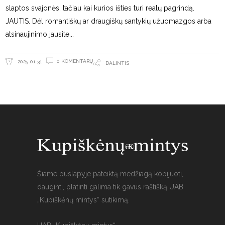
slaptos svajonės, tačiau kai kurios išties turi realų pagrindą.
JAUTIS. Dėl romantiškų ar draugiškų santykių užuomazgos arba
atsinaujinimo jausite
0 KOMENTARŲ
2025-01-31
DALINTIS
Šiame puslapyje pateiktą medžiagą kopijuoti,
dauginti, platinti galima tik gavus raštišką UAB
„Kupiškėnų mintys“ sutikimą.