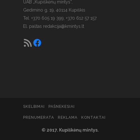
UAB „Kupiškėnų mintys“,
Gedimino g. 19, 40114 Kupiškis
Tel. +370 605 19 399, +370 612 57 157.
El. paštas
redakcija@kmintys.lt
SKELBIMAI
PAŠNEKESIAI
PRENUMERATA
REKLAMA
KONTAKTAI
© 2017. Kupiškėnų mintys.