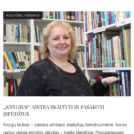
,
KULTŪRA
VĖRINYS
„KNYGIUS“: AISTRA SKAITYTI IR PASAKOTI
ĮSPŪDŽIUS
Knygų klubas – įvairaus amžiaus skaitytojų bendruomenė, kurios
narius vienija esminis dalykas – meilė literatūrai. Populiariausias