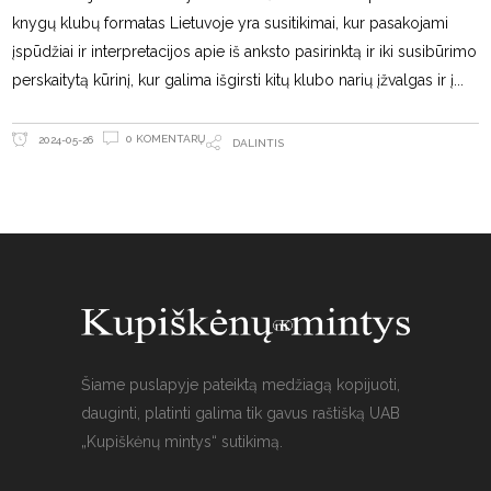
knygų klubų formatas Lietuvoje yra susitikimai, kur pasakojami
įspūdžiai ir interpretacijos apie iš anksto pasirinktą ir iki susibūrimo
perskaitytą kūrinį, kur galima išgirsti kitų klubo narių įžvalgas ir į
0 KOMENTARŲ
2024-05-26
DALINTIS
Šiame puslapyje pateiktą medžiagą kopijuoti,
dauginti, platinti galima tik gavus raštišką UAB
„Kupiškėnų mintys“ sutikimą.