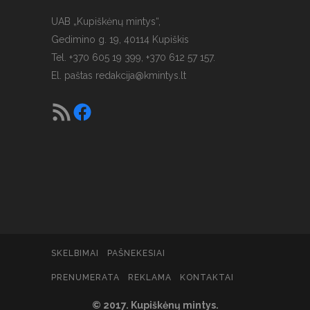
UAB „Kupiškėnų mintys“,
Gedimino g. 19, 40114 Kupiškis
Tel. +370 605 19 399, +370 612 57 157.
El. paštas
redakcija@kmintys.lt
SKELBIMAI
PAŠNEKESIAI
PRENUMERATA
REKLAMA
KONTAKTAI
© 2017. Kupiškėnų mintys.