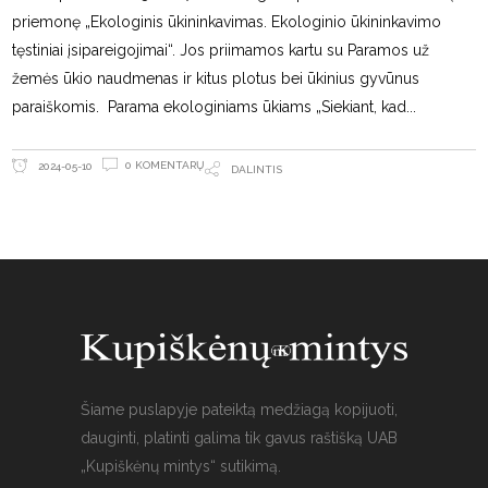
priemonę „Ekologinis ūkininkavimas. Ekologinio ūkininkavimo
tęstiniai įsipareigojimai“. Jos priimamos kartu su Paramos už
žemės ūkio naudmenas ir kitus plotus bei ūkinius gyvūnus
paraiškomis. Parama ekologiniams ūkiams „Siekiant, kad
0 KOMENTARŲ
2024-05-10
DALINTIS
Šiame puslapyje pateiktą medžiagą kopijuoti,
dauginti, platinti galima tik gavus raštišką UAB
„Kupiškėnų mintys“ sutikimą.