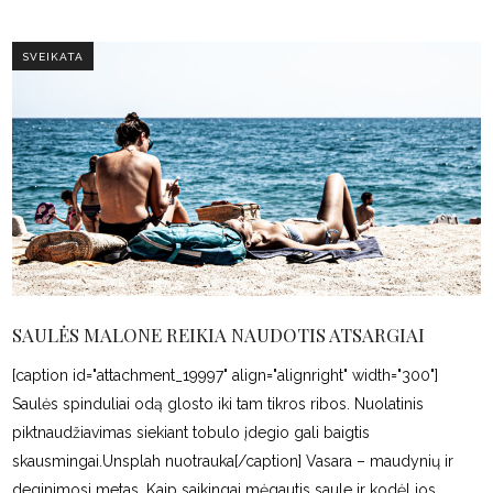
SVEIKATA
SAULĖS MALONE REIKIA NAUDOTIS ATSARGIAI
[caption id="attachment_19997" align="alignright" width="300"]
Saulės spinduliai odą glosto iki tam tikros ribos. Nuolatinis
piktnaudžiavimas siekiant tobulo įdegio gali baigtis
skausmingai.Unsplah nuotrauka[/caption] Vasara – maudynių ir
deginimosi metas. Kaip saikingai mėgautis saule ir kodėl jos