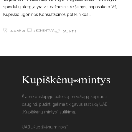
spindulių alergija yra vis dažnesnis reiškinys, papasakojo VšĮ
Kupiškio ligoninės Konsultacinės poliklinikos
2 KOMENTARAI
2021-06-29
DALINTIS
Šiame puslapyje pateiktą medžiagą kopijuoti,
dauginti, platinti galima tik gavus raštišką UAB
„Kupiškėnų mintys“ sutikimą.
UAB „Kupiškėnų mintys“,