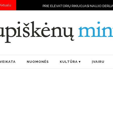
Aktualu
PRIE ELEVATORIŲ RIKIUOJASI NAUJO DERLIAUS VILKSTINĖS
VEIKATA
NUOMONĖS
KULTŪRA
ĮVAIRU