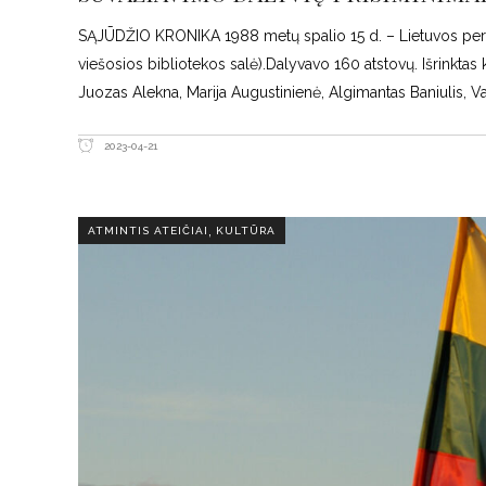
SĄJŪDŽIO KRONIKA 1988 metų spalio 15 d. – Lietuvos persi
viešosios bibliotekos salė).Dalyvavo 160 atstovų. Išrinktas
Juozas Alekna, Marija Augustinienė, Algimantas Baniulis, Va
2023-04-21
,
ATMINTIS ATEIČIAI
KULTŪRA