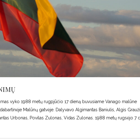
INIMŲ
inkimas vyko 1988 metų rugpjūčio 17 dieną buvusiame Vanago malūne
abartinėje Malūnų gatvėje. Dalyvavo Algimantas Baniulis, Algis Grauži
mantas Urbonas, Povilas Zulonas, Vidas Zulonas. 1988 metų rugsėjo 7 d