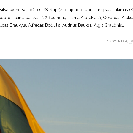
tvarkymo sąjūdžio (LPS) Kupiškio rajono grupių narių susirinkimas (K
 koordinacinis centras iš 26 asmenų: Laima Albrektaitė, Gerardas Aleksai
ldas Braukyla, Alfredas Bočiulis, Audrius Daukša, Algis Graužinis,
0 KOMENTARŲ