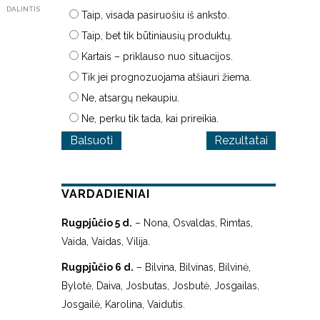
DALINTIS
Taip, visada pasiruošiu iš anksto.
Taip, bet tik būtiniausių produktų.
Kartais – priklauso nuo situacijos.
Tik jei prognozuojama atšiauri žiema.
Ne, atsargų nekaupiu.
Ne, perku tik tada, kai prireikia.
Rezultatai
VARDADIENIAI
Rugpjūčio 5 d.
– Nona, Osvaldas, Rimtas,
Vaida, Vaidas, Vilija.
Rugpjūčio 6 d.
– Bilvina, Bilvinas, Bilvinė,
Bylotė, Daiva, Josbutas, Josbutė, Josgailas,
Josgailė, Karolina, Vaidutis.