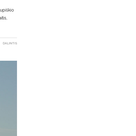
upiškio
tis,
DALINTIS