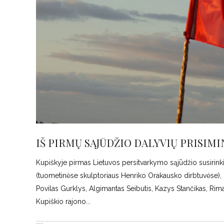
IŠ PIRMŲ SĄJŪDŽIO DALYVIŲ PRISIM
Kupiškyje pirmas Lietuvos persitvarkymo sąjūdžio susir
(tuometinėse skulptoriaus Henriko Orakausko dirbtuvėse), d
Povilas Gurklys, Algimantas Seibutis, Kazys Stančikas, Ri
Kupiškio rajono