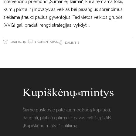
intervencinė priemonė „Sumanieji kaimai“, kuria remiama tokių
kaimų plėtra ir į inovatyvias veiklas bei pažangius sprendimus
siekiama įtraukti pačius gyventojus. Tad vietos veiklos grupės
(VVG) gali pradėti rengti strategijas, vykdyti
1 KOMENTARAS
2024-04-19
DALINTIS
Šiame puslapyje pateiktą medžiagą kopijuoti,
dauginti, platinti galima tik gavus raštišką UAB
„Kupiškėnų mintys“ sutikimą.