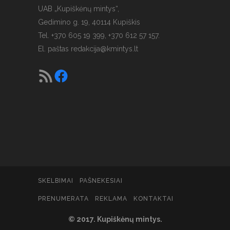
UAB „Kupiškėnų mintys“,
Gedimino g. 19, 40114 Kupiškis
Tel. +370 605 19 399, +370 612 57 157.
El. paštas
redakcija@kmintys.lt
SKELBIMAI
PAŠNEKESIAI
PRENUMERATA
REKLAMA
KONTAKTAI
© 2017. Kupiškėnų mintys.