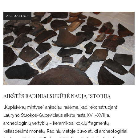
AKTUALIJOS
AIKŠTĖS RADINIAI SUKŪRĖ NAUJĄ ISTORIJĄ
„Kupiškėnų mintyse“ anksčiau rašėme, kad rekonstruojant
Lauryno Stuokos-Gucevičiaus aikštę rasta XVII–XVIII a.
archeologinių vertybių – keramikos, koklių fragmentų,
keliasdešimt monetų. Radinių vietoje buvo atlikti archeologiniai