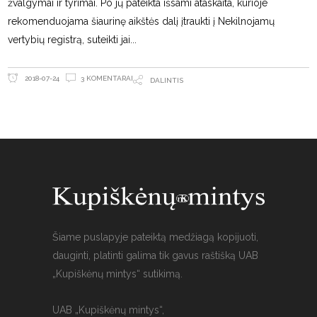
žvalgymai ir tyrimai. Po jų pateikta išsami ataskaita, kurioje
rekomenduojama šiaurinę aikštės dalį įtraukti į Nekilnojamų
vertybių registrą, suteikti jai
3 KOMENTARAI
2018-07-24
DALINTIS
Šiame puslapyje pateiktą medžiagą kopijuoti,
dauginti, platinti galima tik gavus raštišką UAB
„Kupiškėnų mintys“ sutikimą.
UAB „Kupiškėnų mintys“,