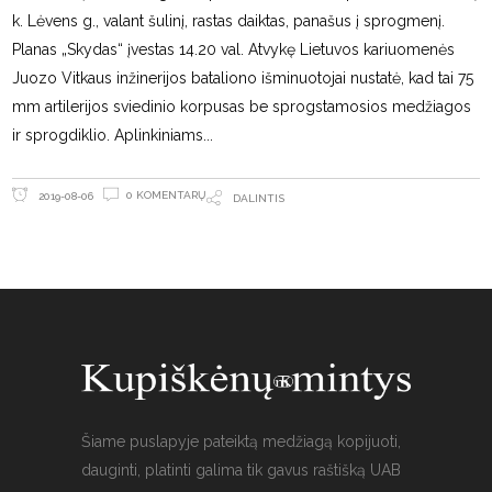
k. Lėvens g., valant šulinį, rastas daiktas, panašus į sprogmenį.
Planas „Skydas“ įvestas 14.20 val. Atvykę Lietuvos kariuomenės
Juozo Vitkaus inžinerijos bataliono išminuotojai nustatė, kad tai 75
mm artilerijos sviedinio korpusas be sprogstamosios medžiagos
ir sprogdiklio. Aplinkiniams
0 KOMENTARŲ
2019-08-06
DALINTIS
Šiame puslapyje pateiktą medžiagą kopijuoti,
dauginti, platinti galima tik gavus raštišką UAB