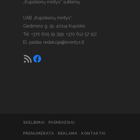
„Kupiškėnų mintys“ sutikimą.
UAB „Kupiškėnų mintys“,
Gedimino g. 19, 40114 Kupiškis
Tel. +370 605 19 399, +370 612 57 157.
El. paštas
redakcija@kmintys.lt
SKELBIMAI
PAŠNEKESIAI
PRENUMERATA
REKLAMA
KONTAKTAI