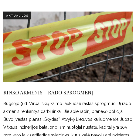
AKTUALIJOS
RINKO AKMENIS – RADO SPROGMENĮ
Rugsėjo 9 d. Virbališkių kaimo laukuose rastas sprogmuo. Jį rado
akmenis renkantys darbininkai. Jie apie radinį pranešė policijai.
Buvo įvestas planas „Skydas“. Atvykę Lietuvos kariuomenės Juozo
Vitkaus inžinerijos bataliono išminuotojai nustatė, kad tai yra 105
mm karo laikų artilerijos sviedinys, kuris kėlė pavojų aplinkiniams.