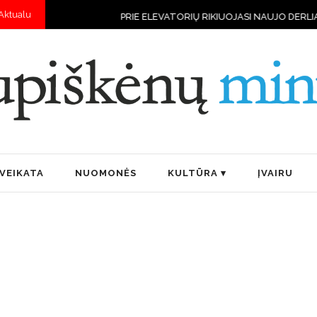
Aktualu
PRIE ELEVATORIŲ RIKIUOJASI NAUJO DERLIAUS VILKST
VEIKATA
NUOMONĖS
KULTŪRA
ĮVAIRU