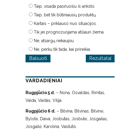
Taip, visada pasiruošiu iš anksto.
Taip, bet tik būtiniausių produktų.
Kartais – priklauso nuo situacijos.
Tik jei prognozuojama atšiauri žiema.
Ne, atsargų nekaupiu.
Ne, perku tik tada, kai prireikia.
Rezultatai
VARDADIENIAI
Rugpjūčio 5 d.
– Nona, Osvaldas, Rimtas,
Vaida, Vaidas, Vilija.
Rugpjūčio 6 d.
– Bilvina, Bilvinas, Bilvinė,
Bylotė, Daiva, Josbutas, Josbutė, Josgailas,
Josgailė, Karolina, Vaidutis.