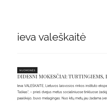
ieva valeškaitė
NUOMONĖS
DIDESNI MOKESČIAI: TURTINGIEMS, 
Ieva VALEŠKAITĖ, Lietuvos laisvosios rinkos instituto eksp
Taškas“, – prieš dvejus metus socialiniuose tinkluose žadėj
paaiškėjo, buvo melagingas. Nuo kitų metų jau žadama įves