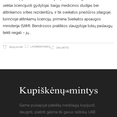
veiklai licencijuoti gydytojai, baigę medicinos studijas bei
atitinkamos srities rezidentūrą, ir tik sveikatos priežiūros įstaigoje,
turinčioje atitinkamą licenciją, primena Sveikatos apsaugos
ministerija (SAM). Bendrosios praktikos slaugytojai tokių paslaugų
teikti negali – jų
1 KOMENTARAS
2023-02-08
DALINTIS
Šiame puslapyje pateiktą medžiagą kopijuoti,
dauginti, platinti galima tik gavus raštišką UAB