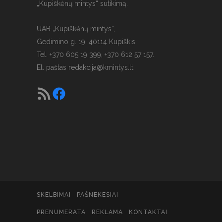
„Kupiškėnų mintys“ sutikimą.
UAB „Kupiškėnų mintys“,
Gedimino g. 19, 40114 Kupiškis
Tel. +370 605 19 399, +370 612 57 157.
El. paštas
redakcija@kmintys.lt
SKELBIMAI
PAŠNEKESIAI
PRENUMERATA
REKLAMA
KONTAKTAI