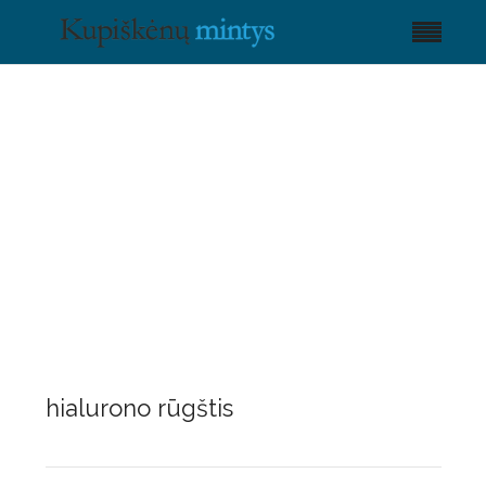
hialurono rūgštis