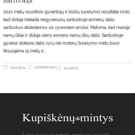
IŠSITUOKĘS
2021 metų visuotinio gyventojų ir būstų surašymo rezultatai rodo,
kad didėja niekada negyvenusių santuokoje asmenų dalis,
santuokos atidedamos vis vyresniam amžiui. Matoma, kad mažėja
namų ūkiai ir didėja vieno asmens namų ūkių dalis. Santuokoje
gyvena didesnė dalis vyrų nei moterų Surašymo metu buvo
fiksuojama 15 metų ir
2 KOMENTARAI
2022-06-14
DALINTIS
Šiame puslapyje pateiktą medžiagą kopijuoti,