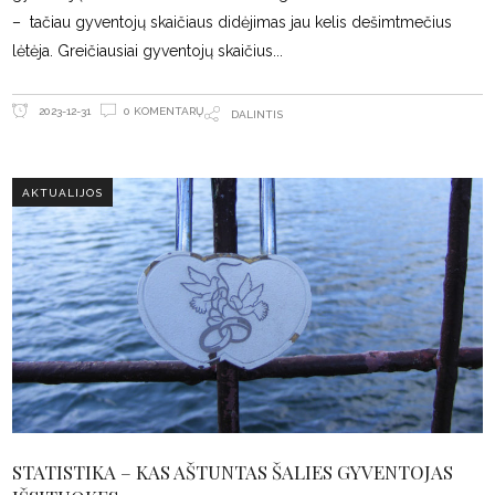
– tačiau gyventojų skaičiaus didėjimas jau kelis dešimtmečius
lėtėja. Greičiausiai gyventojų skaičius
0 KOMENTARŲ
2023-12-31
DALINTIS
AKTUALIJOS
STATISTIKA – KAS AŠTUNTAS ŠALIES GYVENTOJAS