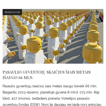
PASAULYJE
PASAULIO GYVENTOJŲ SKAIČIUS ŠIAIS METAIS
IŠAUGO 66 MLN.
Pasaulio gyventojų skaičius šiais metais išaugo beveik 66 mln.
Baigiantis 2023-iesiems, planetoje gyvena 8 mlrd. 073 mln. 859
tūkst. 407 žmonės, šeštadienį pranešė Vokietijos pasaulio
gyventojų fondas (DSW). Nors tai daugiau nei kada nors anksčiau