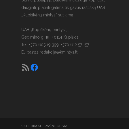
dauginti, platinti galima tik gavus raštišką UAB
„Kupiškėnų mintys“ sutikimą.
UAB „Kupiškėnų mintys“,
Gedimino g. 19, 40114 Kupiškis
Tel. +370 605 19 399, +370 612 57 157.
El. paštas
redakcija@kmintys.lt
SKELBIMAI
PAŠNEKESIAI