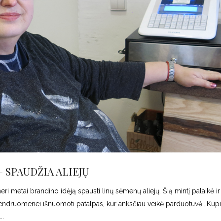
SPAUDŽIA ALIEJŲ
 metai brandino idėją spausti linų sėmenų aliejų. Šią mintį palaikė ir
bendruomenei išnuomoti patalpas, kur anksčiau veikė parduotuvė „Kupi