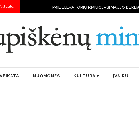
Aktualu
PRIE ELEVATORIŲ RIKIUOJASI NAUJO DERLIAUS VILKSTINĖ
VEIKATA
NUOMONĖS
KULTŪRA
ĮVAIRU