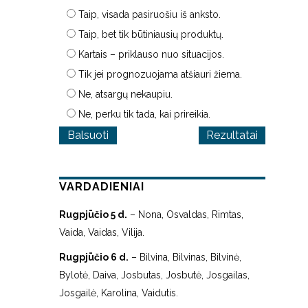
Taip, visada pasiruošiu iš anksto.
Taip, bet tik būtiniausių produktų.
Kartais – priklauso nuo situacijos.
Tik jei prognozuojama atšiauri žiema.
Ne, atsargų nekaupiu.
Ne, perku tik tada, kai prireikia.
Rezultatai
VARDADIENIAI
Rugpjūčio 5 d.
– Nona, Osvaldas, Rimtas,
Vaida, Vaidas, Vilija.
Rugpjūčio 6 d.
– Bilvina, Bilvinas, Bilvinė,
Bylotė, Daiva, Josbutas, Josbutė, Josgailas,
Josgailė, Karolina, Vaidutis.