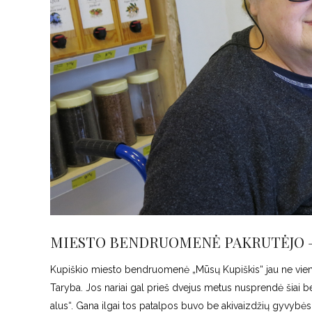
MIESTO BENDRUOMENĖ PAKRUTĖJO – 
Kupiškio miesto bendruomenė „Mūsų Kupiškis“ jau ne vieneri
Taryba. Jos nariai gal prieš dvejus metus nusprendė šiai 
alus“. Gana ilgai tos patalpos buvo be akivaizdžių gyvybės