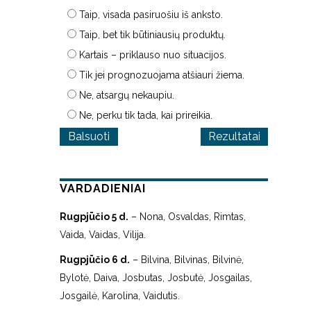
Taip, visada pasiruošiu iš anksto.
Taip, bet tik būtiniausių produktų.
Kartais – priklauso nuo situacijos.
Tik jei prognozuojama atšiauri žiema.
Ne, atsargų nekaupiu.
Ne, perku tik tada, kai prireikia.
Rezultatai
VARDADIENIAI
Rugpjūčio 5 d.
– Nona, Osvaldas, Rimtas,
Vaida, Vaidas, Vilija.
Rugpjūčio 6 d.
– Bilvina, Bilvinas, Bilvinė,
Bylotė, Daiva, Josbutas, Josbutė, Josgailas,
Josgailė, Karolina, Vaidutis.