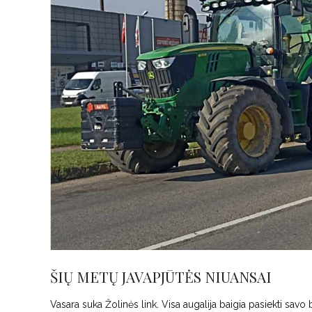
ŠIŲ METŲ JAVAPJŪTĖS NIUANSAI
Vasara suka Žolinės link. Visa augalija baigia pasiekti savo