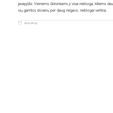
javapjūtė. Vieniems ūkininkams ji visai nebloga, kitiems da
šių gamtos dovanų per daug negavo, neblogai vertina
2024-08-09