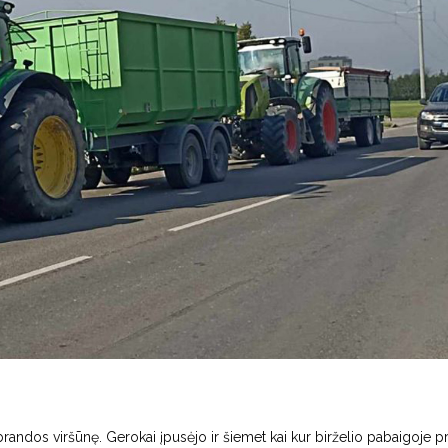
 brandos viršūnę. Gerokai įpusėjo ir šiemet kai kur birželio pabaigoje p