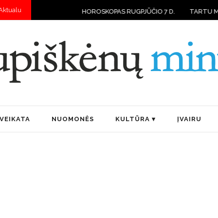
Aktualu
HOROSKOPAS RUGPJŪČIO 7 D.
TARTU MOKYKLOSE VAI
VEIKATA
NUOMONĖS
KULTŪRA
ĮVAIRU