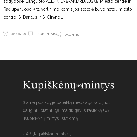
sodybose. Banguolė ALEKNIENĖ-ANDRIJAUSKĖ Miesto centre ir
Račiupėnuose Kita vertinimo komisijos stotelė buvo netoli miesto
centro, S. Dariaus ir S. Girėno
0 KOMENTARŲ
2017-07-25
DALINTIS
Šiame puslapyje pateiktą medžiagą kopijuoti,
dauginti, platinti galima tik gavus raštišką UAB
„Kupiškėnų mintys“ sutikimą.
UAB „Kupiškėnų mintys“,