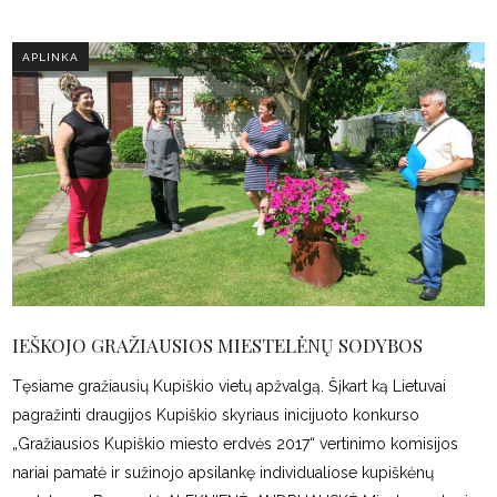
APLINKA
IEŠKOJO GRAŽIAUSIOS MIESTELĖNŲ SODYBOS
Tęsiame gražiausių Kupiškio vietų apžvalgą. Šįkart ką Lietuvai
pagražinti draugijos Kupiškio skyriaus inicijuoto konkurso
„Gražiausios Kupiškio miesto erdvės 2017“ vertinimo komisijos
nariai pamatė ir sužinojo apsilankę individualiose kupiškėnų