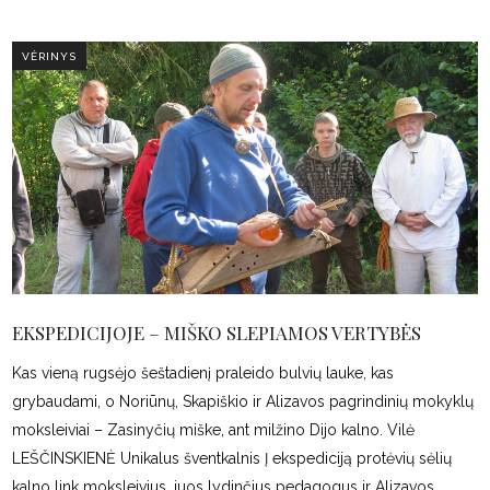
VĖRINYS
EKSPEDICIJOJE – MIŠKO SLEPIAMOS VERTYBĖS
Kas vieną rugsėjo šeštadienį praleido bulvių lauke, kas
grybaudami, o Noriūnų, Skapiškio ir Alizavos pagrindinių mokyklų
moksleiviai – Zasinyčių miške, ant milžino Dijo kalno. Vilė
LEŠČINSKIENĖ Unikalus šventkalnis Į ekspediciją protėvių sėlių
kalno link moksleivius, juos lydinčius pedagogus ir Alizavos