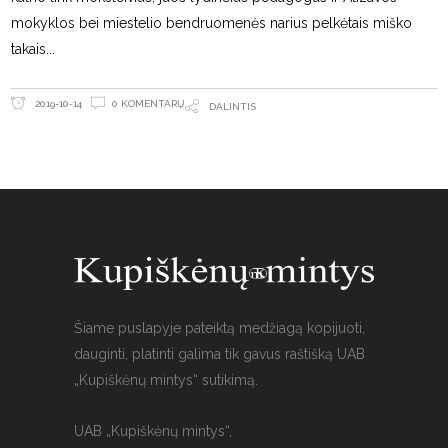
mokyklos bei miestelio bendruomenės narius pelkėtais miško
takais
0 KOMENTARŲ
2019-10-14
DALINTIS
Šiame puslapyje pateiktą medžiagą kopijuoti,
dauginti, platinti galima tik gavus raštišką UAB
„Kupiškėnų mintys“ sutikimą.
UAB „Kupiškėnų mintys“,