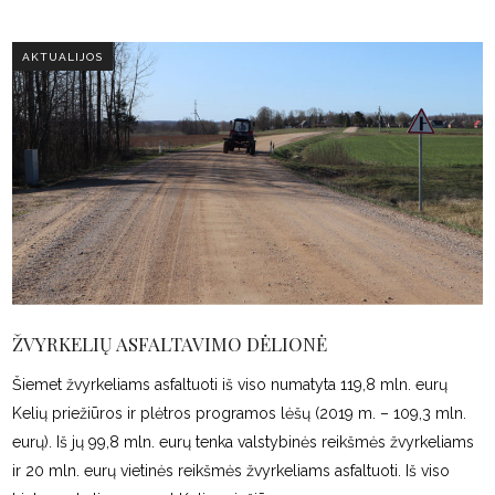
AKTUALIJOS
ŽVYRKELIŲ ASFALTAVIMO DĖLIONĖ
Šiemet žvyrkeliams asfaltuoti iš viso numatyta 119,8 mln. eurų
Kelių priežiūros ir plėtros programos lėšų (2019 m. – 109,3 mln.
eurų). Iš jų 99,8 mln. eurų tenka valstybinės reikšmės žvyrkeliams
ir 20 mln. eurų vietinės reikšmės žvyrkeliams asfaltuoti. Iš viso