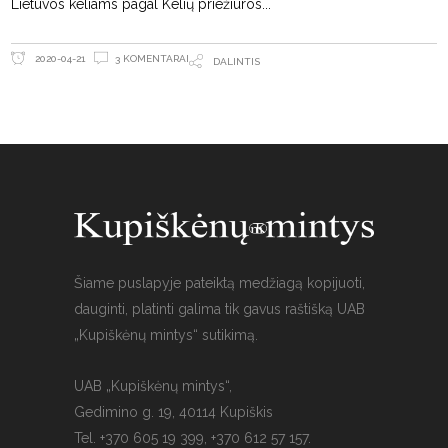
Lietuvos keliams pagal Kelių priežiūros
3 KOMENTARAI
2020-04-21
DALINTIS
Šiame puslapyje pateiktą medžiagą kopijuoti,
dauginti, platinti galima tik gavus raštišką UAB
„Kupiškėnų mintys“ sutikimą.
UAB „Kupiškėnų mintys“,
Gedimino g. 19, 40114 Kupiškis
Tel. +370 605 19 399, +370 612 57 157.