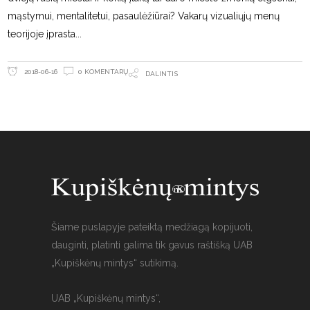
mąstymui, mentalitetui, pasaulėžiūrai? Vakarų vizualiųjų menų
teorijoje įprasta
0 KOMENTARŲ
2018-06-16
DALINTIS
Šiame puslapyje pateiktą medžiagą kopijuoti,
dauginti, platinti galima tik gavus raštišką UAB
„Kupiškėnų mintys“ sutikimą.
UAB „Kupiškėnų mintys“,