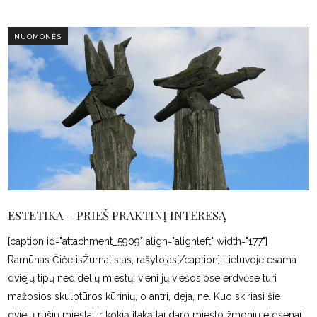
NUOMONĖS
ESTETIKA – PRIEŠ PRAKTINĮ INTERESĄ
[caption id="attachment_5909" align="alignleft" width="177"]
Ramūnas ČičelisŽurnalistas, rašytojas[/caption] Lietuvoje esama
dviejų tipų nedidelių miestų: vieni jų viešosiose erdvėse turi
mažosios skulptūros kūrinių, o antri, deja, ne. Kuo skiriasi šie
dviejų rūšių miestai ir kokią įtaką tai daro miesto žmonių elgsenai,