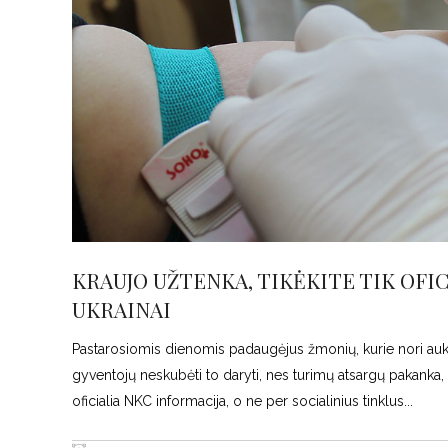
KRAUJO UŽTENKA, TIKĖKITE TIK OFI
UKRAINAI
Pastarosiomis dienomis padaugėjus žmonių, kurie nori aukot
gyventojų neskubėti to daryti, nes turimų atsargų pakanka, o
oficialia NKC informacija, o ne per socialinius tinklus