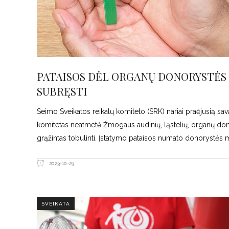
PATAISOS DĖL ORGANŲ DONORYSTĖS 
SUBRĘSTI
Seimo Sveikatos reikalų komiteto (SRK) nariai praėjusią s
komitetas neatmetė Žmogaus audinių, ląstelių, organų donor
grąžintas tobulinti. Įstatymo pataisos numato donorystės
2023-10-23
SVEIKATA