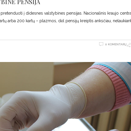
BINĖ PENSIJA
i pretenduoti į didesnes valstybines pensijas. Nacionalinis kraujo centr
artų arba 200 kartų – plazmos, dėl pensijų kreiptis anksčiau, nelaukiant
0 KOMENTARŲ