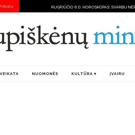
Aktualu
RUGPJŪČIO 6 D. HOROSKOPAS: SVARBU NEPERŽENGTI SAVO G
VEIKATA
NUOMONĖS
KULTŪRA
ĮVAIRU