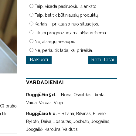
Taip, visada pasiruošiu iš anksto.
Taip, bet tik būtiniausių produktų.
Kartais – priklauso nuo situacijos.
Tik jei prognozuojama atšiauri žiema.
Ne, atsargų nekaupiu.
Ne, perku tik tada, kai prireikia.
Rezultatai
VARDADIENIAI
Rugpjūčio 5 d.
– Nona, Osvaldas, Rimtas,
Vaida, Vaidas, Vilija.
KC) prašo
Rugpjūčio 6 d.
– Bilvina, Bilvinas, Bilvinė,
 tik
Bylotė, Daiva, Josbutas, Josbutė, Josgailas,
Josgailė, Karolina, Vaidutis.