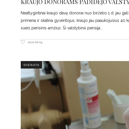
KRAUJO DONORAMS PADIDĖJO VALSTY
Neatlygintinai kraujo davę donorai nuo birželio 1 d. jau gal
primena ir skatina gyventojus, kraujo jau paaukojusius 40 k
sueis pensinis amžius. Ši valstybinė pensija
2022-08-09
SVEIKATA