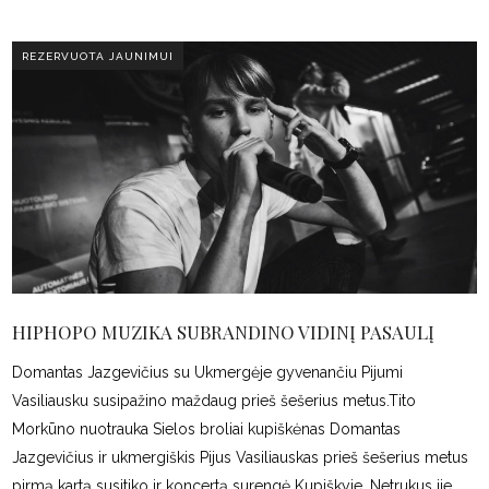
REZERVUOTA JAUNIMUI
HIPHOPO MUZIKA SUBRANDINO VIDINĮ PASAULĮ
Domantas Jazgevičius su Ukmergėje gyvenančiu Pijumi
Vasiliausku susipažino maždaug prieš šešerius metus.Tito
Morkūno nuotrauka Sielos broliai kupiškėnas Domantas
Jazgevičius ir ukmergiškis Pijus Vasiliauskas prieš šešerius metus
pirmą kartą susitiko ir koncertą surengė Kupiškyje. Netrukus jie