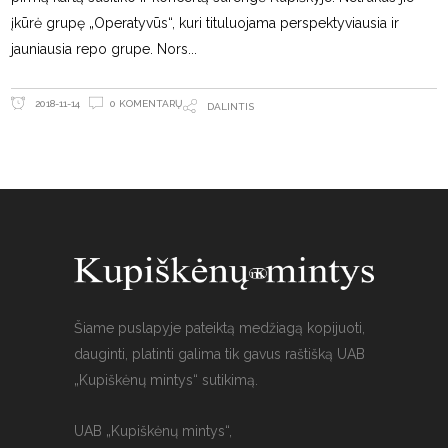
įkūrė grupę „Operatyvūs“, kuri tituluojama perspektyviausia ir
jauniausia repo grupe. Nors
0 KOMENTARŲ
2018-11-14
DALINTIS
Šiame puslapyje pateiktą medžiagą kopijuoti,
dauginti, platinti galima tik gavus raštišką UAB
„Kupiškėnų mintys“ sutikimą.
UAB „Kupiškėnų mintys“,