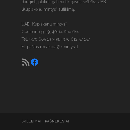
dauginti, platinti galima tik gavus raštišką UAB
„Kupiškėnų mintys“ sutikimą.
UAB „Kupiškėnų mintys“,
Gedimino g. 19, 40114 Kupiškis
Tel. +370 605 19 399, +370 612 57 157.
El. paštas
redakcija@kmintys.lt
SKELBIMAI
PAŠNEKESIAI