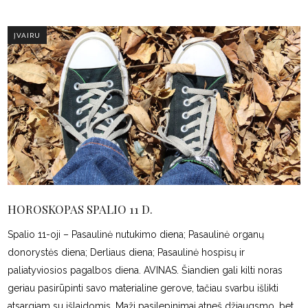
ĮVAIRU
HOROSKOPAS SPALIO 11 D.
Spalio 11-oji – Pasaulinė nutukimo diena; Pasaulinė organų
donorystės diena; Derliaus diena; Pasaulinė hospisų ir
paliatyviosios pagalbos diena. AVINAS. Šiandien gali kilti noras
geriau pasirūpinti savo materialine gerove, tačiau svarbu išlikti
atsargiam su išlaidomis. Maži pasilepinimai atneš džiaugsmo, bet