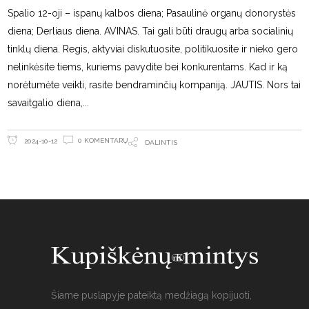
Spalio 12-oji – ispanų kalbos diena; Pasaulinė organų donorystės
diena; Derliaus diena. AVINAS. Tai gali būti draugų arba socialinių
tinklų diena. Regis, aktyviai diskutuosite, politikuosite ir nieko gero
nelinkėsite tiems, kuriems pavydite bei konkurentams. Kad ir ką
norėtumėte veikti, rasite bendraminčių kompaniją. JAUTIS. Nors tai
savaitgalio diena,
0 KOMENTARŲ
2024-10-12
DALINTIS
Šiame puslapyje pateiktą medžiagą kopijuoti,