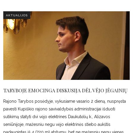
AKTUALIJOS
TARYBOJE EMOCINGA DISKUSIJA DĖL VĖJO JĖGAINIŲ
Rajono Tarybos posėdyje, vykusiame vasario 2 dieną, nuspręsta
pavesti Kupiškio rajono savivaldybės administracijai išduoti
sutikimą statyti dvi vėjo elektrines Daukutėlių k., Alizavos
seniūnijoje, mažesniu negu vėjo elektrinės stiebo aukštis
padaugintas iš 4 (720 m) atstumu, bet ne mažesniu negu vienas