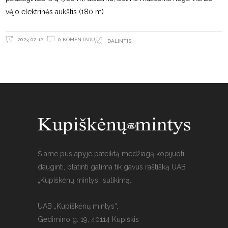
vėjo elektrinės aukštis (180 m)
0 KOMENTARŲ
2023-02-12
DALINTIS
Šiame puslapyje pateiktą medžiagą kopijuoti,
dauginti, platinti galima tik gavus raštišką UAB
„Kupiškėnų mintys“ sutikimą.
UAB „Kupiškėnų mintys“,
Gedimino g. 19, 40114 Kupiškis