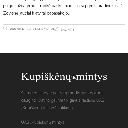
pat jos uždarymo – mokė paskutiniuosius septynis pradinukus. D.
Zovienė jautriai ir atvirai papasakojo
8 KOMENTARAI
2020-08-12
DALINTIS
Šiame puslapyje pateiktą medžiagą kopijuoti,
dauginti, platinti galima tik gavus raštišką UAB
„Kupiškėnų mintys“ sutikimą.
UAB „Kupiškėnų mintys“,