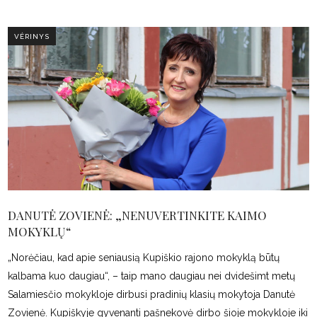
VĖRINYS
DANUTĖ ZOVIENĖ: „NENUVERTINKITE KAIMO
MOKYKLŲ“
„Norėčiau, kad apie seniausią Kupiškio rajono mokyklą būtų
kalbama kuo daugiau“, – taip mano daugiau nei dvidešimt metų
Salamiesčio mokykloje dirbusi pradinių klasių mokytoja Danutė
Zovienė. Kupiškyje gyvenanti pašnekovė dirbo šioje mokykloje iki