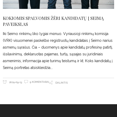
KOKIOMIS SPALVOMIS ŽĖRI KANDIDATŲ Į SEIMĄ
PAVEIKSLAS
Iki Seimo rinkimų liko lygiai mėnuo. Vyriausioji rinkimų komisija
(VRK) visuomenei paskelbė registruotų kandidatais į Seimo narius
asmenų sąrašus. Čia – duomenys apie kandidatų profesinę patirtį,
išsilavinimą, deklaruotas pajamas, turtą, sąsajas su juridiniais
asmenimis, informacija apie turimą teistumą ir kt. Koks kandidatų į
Seimą portretas atsiskleidžia
9 KOMENTARAI
2024-09-13
DALINTIS