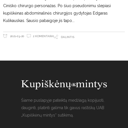
Ciniško chirurgo personažas. Po šiuo pseudonimu slepiasi
kupiškėnas abdominalinės chirurgijos gydytojas Edgaras
Kulikauskas. Sausio pabaigoje jis tapo
2 KOMENTARAI
2021-03-20
DALINTIS
Šiame puslapyje pateiktą medžiagą kopijuoti,
dauginti, platinti galima tik gavus raštišką UAB
„Kupiškėnų mintys“ sutikimą.