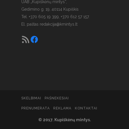
UAB „Kupiškėnų mintys“,
Gedimino g. 19, 40114 Kupiškis
Tel. +370 605 19 399, +370 612 57 157.
El. paštas
redakcija@kmintys.lt
SKELBIMAI
PAŠNEKESIAI
PRENUMERATA
REKLAMA
KONTAKTAI
© 2017. Kupiškėnų mintys.