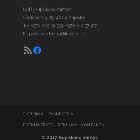
UAB „Kupiškėnų mintys“,
Gedimino g. 19, 40114 Kupiškis
Tel. +370 605 19 399, +370 612 57 157.
El. paštas
redakcija@kmintys.lt
SKELBIMAI
PAŠNEKESIAI
PRENUMERATA
REKLAMA
KONTAKTAI
© 2017. Kupiškėnų mintys.