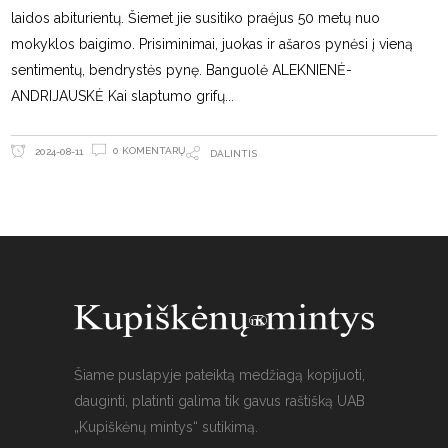
laidos abiturientų. Šiemet jie susitiko praėjus 50 metų nuo
mokyklos baigimo. Prisiminimai, juokas ir ašaros pynėsi į vieną
sentimentų, bendrystės pynę. Banguolė ALEKNIENĖ-
ANDRIJAUSKĖ Kai slaptumo grifų
0 KOMENTARŲ
2024-08-11
DALINTIS
Šiame puslapyje pateiktą medžiagą kopijuoti,
dauginti, platinti galima tik gavus raštišką UAB
„Kupiškėnų mintys“ sutikimą.