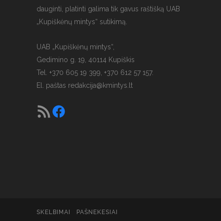
dauginti, platinti galima tik gavus raštišką UAB
„Kupiškėnų mintys“ sutikimą.
UAB „Kupiškėnų mintys“,
Gedimino g. 19, 40114 Kupiškis
Tel. +370 605 19 399, +370 612 57 157.
El. paštas
redakcija@kmintys.lt
SKELBIMAI
PAŠNEKESIAI