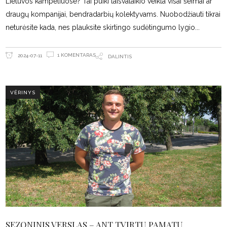
Lietuvos kampeliuose? Tai puiki laisvalaikio veikla visai šeimai ar
draugų kompanijai, bendradarbių kolektyvams. Nuobodžiauti tikrai
neturėsite kada, nes plauksite skirtingo sudėtingumo lygio
1 KOMENTARAS
2024-07-11
DALINTIS
VĖRINYS
SEZONINIS VERSLAS – ANT TVIRTŲ PAMATŲ