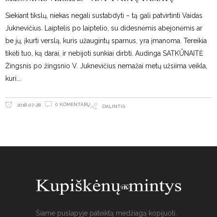
Siekiant tikslų, niekas negali sustabdyti – tą gali patvirtinti Vaidas
Juknevičius. Laiptelis po laiptelio, su didesnėmis abejonėmis ar
be jų, įkurti verslą, kuris užaugintų sparnus, yra įmanoma. Tereikia
tikėti tuo, ką darai, ir nebijoti sunkiai dirbti. Audinga SATKŪNAITĖ
Žingsnis po žingsnio V. Juknevičius nemažai metų užsiima veikla,
kuri
0 KOMENTARŲ
2018-07-28
DALINTIS
Šiame puslapyje pateiktą medžiagą kopijuoti,