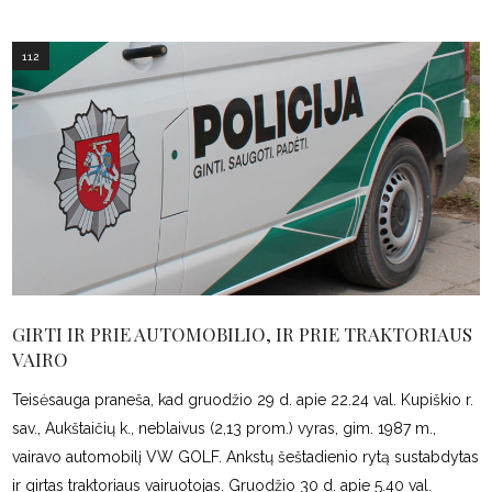
112
GIRTI IR PRIE AUTOMOBILIO, IR PRIE TRAKTORIAUS
VAIRO
Teisėsauga praneša, kad gruodžio 29 d. apie 22.24 val. Kupiškio r.
sav., Aukštaičių k., neblaivus (2,13 prom.) vyras, gim. 1987 m.,
vairavo automobilį VW GOLF. Ankstų šeštadienio rytą sustabdytas
ir girtas traktoriaus vairuotojas. Gruodžio 30 d. apie 5.40 val.