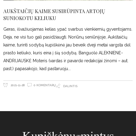
AUKŠTAIČIŲ KAIME SUSIRŪPINTA ARTOJŲ
SUNIOKOTU KELIUKU
Geras, išvažiuojamas kelias ypač svarbus vienkiemių gyventojams.
Deja, ne visi tuo gali pasidžiaugti. Noriūnų seniūnijoje, Aukštaičių
kaime, turinti sodybą kupiškėnė jau beveik dveji metai vargsta dėl
prasto keliuko, kuris eina į šią sodybą. Banguolė ALEKNIENĖ-
ANDRIJAUSKĖ Moteris (vardas ir pavardė redakcijai žinomi – aut.
past.) papasakojo, kad pastaruoju
0 KOMENTARŲ
2021-11-28
DALINTIS