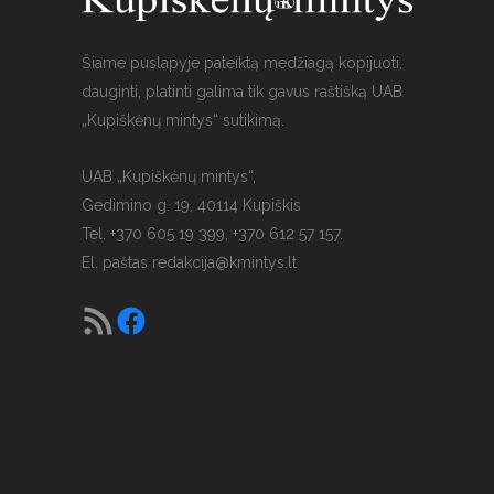
Šiame puslapyje pateiktą medžiagą kopijuoti,
dauginti, platinti galima tik gavus raštišką UAB
„Kupiškėnų mintys“ sutikimą.
UAB „Kupiškėnų mintys“,
Gedimino g. 19, 40114 Kupiškis
Tel. +370 605 19 399, +370 612 57 157.
El. paštas
redakcija@kmintys.lt