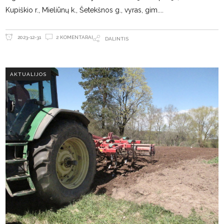
Kupiškio r., Mieliūnų k., Šetekšnos g., vyras, gim.
2 KOMENTARAI
2023-12-31
DALINTIS
AKTUALIJOS