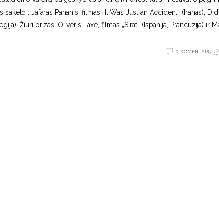
kelė“: Jafaras Panahis, filmas „It Was Just an Accident“ (Iranas); Did
ja); Žiuri prizas: Oliveris Laxe, filmas „Sirat“ (Ispanija, Prancūzija) ir 
0 KOMENTARŲ