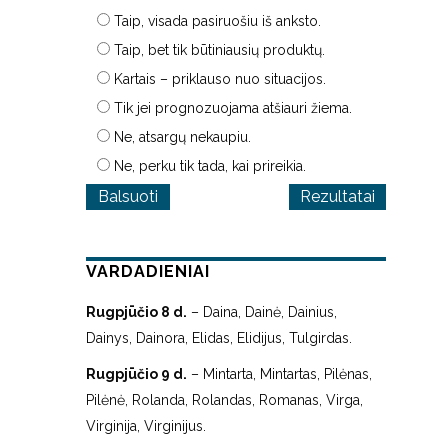
Taip, visada pasiruošiu iš anksto.
Taip, bet tik būtiniausių produktų.
Kartais – priklauso nuo situacijos.
Tik jei prognozuojama atšiauri žiema.
Ne, atsargų nekaupiu.
Ne, perku tik tada, kai prireikia.
Rezultatai
VARDADIENIAI
Rugpjūčio 8 d.
– Daina, Dainė, Dainius,
Dainys, Dainora, Elidas, Elidijus, Tulgirdas.
Rugpjūčio 9 d.
– Mintarta, Mintartas, Pilėnas,
Pilėnė, Rolanda, Rolandas, Romanas, Virga,
Virginija, Virginijus.