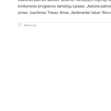
konkursinės programos laimėtojų sąrašas: „Auksinė palmės ša
prizas: Joachimas Trieras, filmas „Sentimental Value“ (Norvegi
2025-05-25