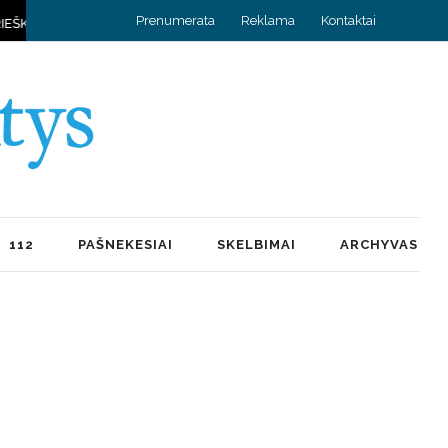
Prenumerata
Reklama
Kontaktai
A IR KYLA DAUG PRISIMINIMŲ
HOROSKOPAS RUGPJŪČIO 8 D.
112
PAŠNEKESIAI
SKELBIMAI
ARCHYVAS