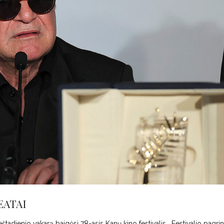
EATAI
štadienio vakarą baigėsi 78-asis Kanų kino festivalis. Festivalio pagri