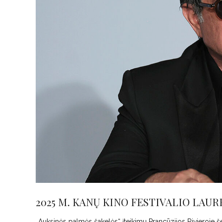
2025 M. KANŲ KINO FESTIVALIO LAUR
„Auksinės palmės šakelės“ įteikimu Prancūzijos Rivjeroje še