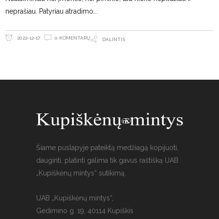
neprašiau. Patyriau atradimo
0 KOMENTARŲ
2022-12-17
DALINTIS
Šiame puslapyje pateiktą medžiagą kopijuoti,
dauginti, platinti galima tik gavus raštišką UAB
„Kupiškėnų mintys“ sutikimą.
UAB „Kupiškėnų mintys“,
Gedimino g. 19, 40114 Kupiškis