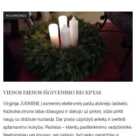
NUOMONĖS
VIENOS DIENOS IŠGYVENIMO RECEPTAS
Virginija JUŠKIENĖ Į asmeninį elektroninį paštą atskriejo laiškelis.
Kažkokia įmonė labai džiaugėsi ir dėkojo už pirkinį, siūlė pirkti
naują su didžiule nuolaida. Dar prašė užpildyti anketą ir įvertinti
aptarnavimo kokybę. Pasirašė – klientų pasitenkinimo vadybininkė.
Neatsiminiau nei įmonės, nei pirkinio, tad nieko nepildžiau ir