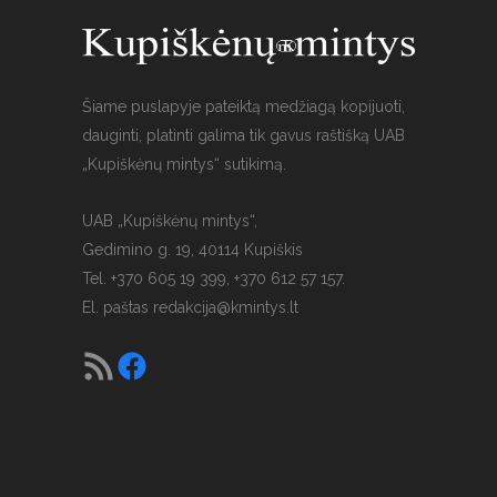
Šiame puslapyje pateiktą medžiagą kopijuoti,
dauginti, platinti galima tik gavus raštišką UAB
„Kupiškėnų mintys“ sutikimą.
UAB „Kupiškėnų mintys“,
Gedimino g. 19, 40114 Kupiškis
Tel. +370 605 19 399, +370 612 57 157.
El. paštas
redakcija@kmintys.lt