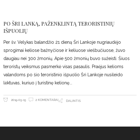
PO ŠRI LANKĄ, PAŽENKLINTĄ TERORISTINIŲ
IŠPUOLIŲ
Per šv. Velykas balandžio 21 dieną Šri Lankoje nugriaudėjo
sprogimai keliose bažnyčiose ir keliuose viešbučiuose, žuvo
daugiau nei 300 žmonių. Apie 500 žmonių buvo sužeisti. Šiuos
teroristų veiksmus pasmerkė visas pasaulis. Praėjus kelioms
valandoms po šio teroristinio išpuolio Šri Lankoje nusileido
lėktuvas, kuriuo į turistinę kelionę
2 KOMENTARAI
2019-05-15
DALINTIS