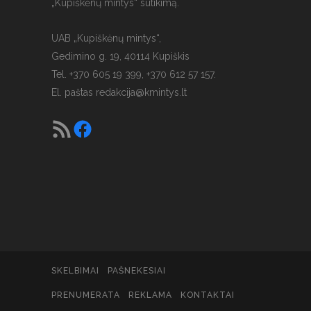
„Kupiškėnų mintys“ sutikimą.
UAB „Kupiškėnų mintys“,
Gedimino g. 19, 40114 Kupiškis
Tel. +370 605 19 399, +370 612 57 157.
El. paštas
redakcija@kmintys.lt
SKELBIMAI
PAŠNEKESIAI
PRENUMERATA
REKLAMA
KONTAKTAI