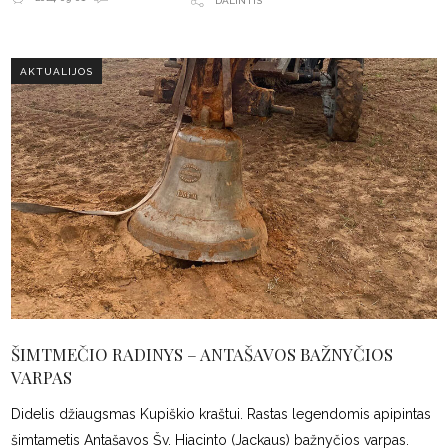
DALINTIS
AKTUALIJOS
ŠIMTMEČIO RADINYS – ANTAŠAVOS BAŽNYČIOS
VARPAS
Didelis džiaugsmas Kupiškio kraštui. Rastas legendomis apipintas
šimtametis Antašavos Šv. Hiacinto (Jackaus) bažnyčios varpas.