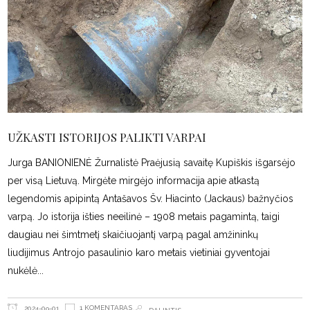
UŽKASTI ISTORIJOS PALIKTI VARPAI
Jurga BANIONIENĖ Žurnalistė Praėjusią savaitę Kupiškis išgarsėjo
per visą Lietuvą. Mirgėte mirgėjo informacija apie atkastą
legendomis apipintą Antašavos Šv. Hiacinto (Jackaus) bažnyčios
varpą. Jo istorija išties neeilinė – 1908 metais pagamintą, taigi
daugiau nei šimtmetį skaičiuojantį varpą pagal amžininkų
liudijimus Antrojo pasaulinio karo metais vietiniai gyventojai
nukėlė
1 KOMENTARAS
2024-09-01