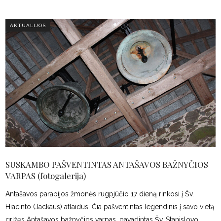
AKTUALIJOS
SUSKAMBO PAŠVENTINTAS ANTAŠAVOS BAŽNYČIOS
VARPAS (fotogalerija)
Antašavos parapijos žmonės rugpjūčio 17 dieną rinkosi į Šv.
Hiacinto (Jackaus) atlaidus. Čia pašventintas legendinis į savo vietą
grįžęs Antašavos bažnyčios varpas, pavadintas Šv. Stanislovo