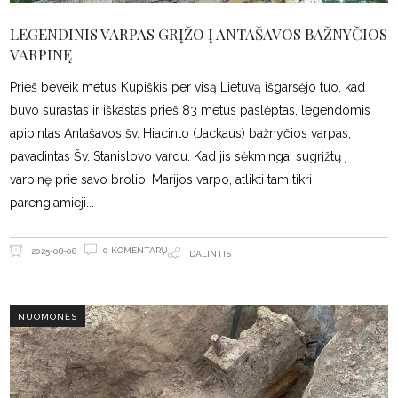
LEGENDINIS VARPAS GRĮŽO Į ANTAŠAVOS BAŽNYČIOS
VARPINĘ
Prieš beveik metus Kupiškis per visą Lietuvą išgarsėjo tuo, kad
buvo surastas ir iškastas prieš 83 metus paslėptas, legendomis
apipintas Antašavos šv. Hiacinto (Jackaus) bažnyčios varpas,
pavadintas Šv. Stanislovo vardu. Kad jis sėkmingai sugrįžtų į
varpinę prie savo brolio, Marijos varpo, atlikti tam tikri
parengiamieji
0 KOMENTARŲ
2025-08-08
DALINTIS
NUOMONĖS