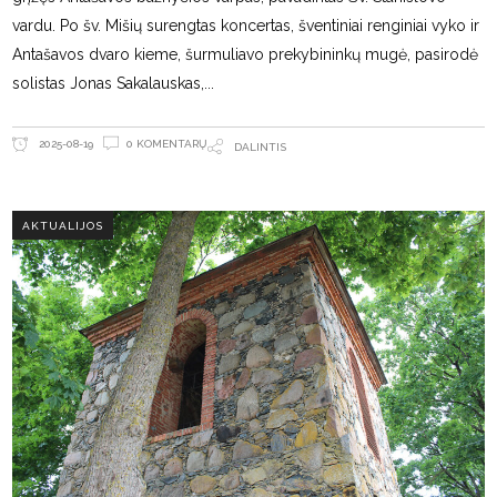
vardu. Po šv. Mišių surengtas koncertas, šventiniai renginiai vyko ir
Antašavos dvaro kieme, šurmuliavo prekybininkų mugė, pasirodė
solistas Jonas Sakalauskas,
0 KOMENTARŲ
2025-08-19
DALINTIS
AKTUALIJOS