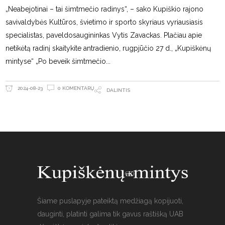
„Neabejotinai – tai šimtmečio radinys“, – sako Kupiškio rajono
savivaldybės Kultūros, švietimo ir sporto skyriaus vyriausiasis
specialistas, paveldosaugininkas Vytis Zavackas. Plačiau apie
netikėtą radinį skaitykite antradienio, rugpjūčio 27 d., „Kupiškėnų
mintyse“ „Po beveik šimtmečio
0 KOMENTARŲ
2024-08-23
DALINTIS
Šiame puslapyje pateiktą medžiagą kopijuoti,
dauginti, platinti galima tik gavus raštišką UAB