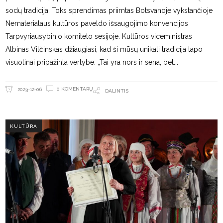
sodų tradicija. Toks sprendimas priimtas Botsvanoje vykstančioje
Nematerialaus kultūros paveldo išsaugojimo konvencijos
Tarpvyriausybinio komiteto sesijoje. Kultūros viceministras
Albinas Vilčinskas džiaugiasi, kad ši mūsų unikali tradicija tapo
visuotinai pripažinta vertybe: „Tai yra nors ir sena, bet
0 KOMENTARŲ
2023-12-06
DALINTIS
KULTŪRA