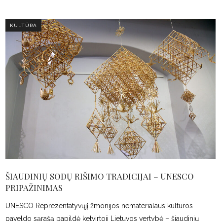
KULTŪRA
ŠIAUDINIŲ SODŲ RIŠIMO TRADICIJAI – UNESCO
PRIPAŽINIMAS
UNESCO Reprezentatyvųjį žmonijos nematerialaus kultūros
paveldo sąrašą papildė ketvirtoji Lietuvos vertybė – šiaudinių