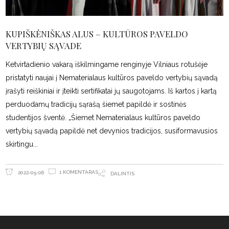
KUPIŠKĖNIŠKAS ALUS – KULTŪROS PAVELDO
VERTYBIŲ SĄVADE
Ketvirtadienio vakarą iškilmingame renginyje Vilniaus rotušėje
pristatyti naujai į Nematerialaus kultūros paveldo vertybių sąvadą
įrašyti reiškiniai ir įteikti sertifikatai jų saugotojams. Iš kartos į kartą
perduodamų tradicijų sąrašą šiemet papildė ir sostinės
studentijos šventė. „Šiemet Nematerialaus kultūros paveldo
vertybių sąvadą papildė net devynios tradicijos, susiformavusios
skirtingu
1 KOMENTARAS
2022-05-06
DALINTIS