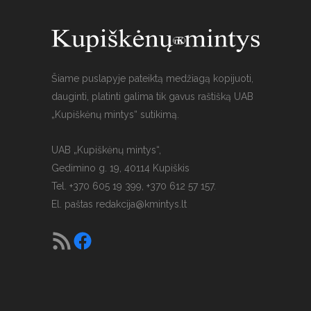
Šiame puslapyje pateiktą medžiagą kopijuoti,
dauginti, platinti galima tik gavus raštišką UAB
„Kupiškėnų mintys“ sutikimą.
UAB „Kupiškėnų mintys“,
Gedimino g. 19, 40114 Kupiškis
Tel. +370 605 19 399, +370 612 57 157.
El. paštas
redakcija@kmintys.lt