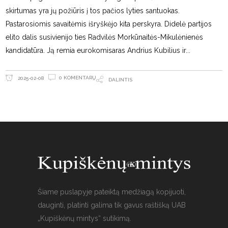
skirtumas yra jų požiūris į tos pačios lyties santuokas.
Pastarosiomis savaitėmis išryškėjo kita perskyra. Didelė partijos
elito dalis susivienijo ties Radvilės Morkūnaitės-Mikulėnienės
kandidatūra. Ją remia eurokomisaras Andrius Kubilius ir
0 KOMENTARŲ
2025-02-08
DALINTIS
Šiame puslapyje pateiktą medžiagą kopijuoti,
dauginti, platinti galima tik gavus raštišką UAB
„Kupiškėnų mintys“ sutikimą.