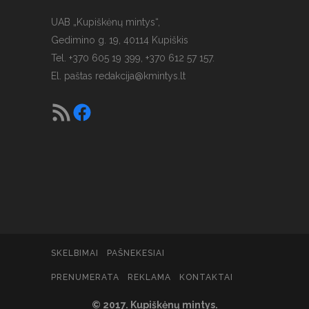
UAB „Kupiškėnų mintys“,
Gedimino g. 19, 40114 Kupiškis
Tel. +370 605 19 399, +370 612 57 157.
El. paštas
redakcija@kmintys.lt
SKELBIMAI
PAŠNEKESIAI
PRENUMERATA
REKLAMA
KONTAKTAI
© 2017. Kupiškėnų mintys.