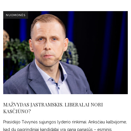
NUOMONĖS
MAŽVYDAS JASTRAMSKIS. LIBERALAI NORI
KASČIŪNO?
Prasidėjo Tėvynės sąjungos lyderio rinkimai. Anksčiau kalbėjome,
kad du pagrindiniai kandidatai yra gana panašūs – esminis