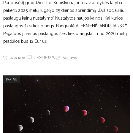
Per posėdį gruodžio 11 d. Kupiškio rajono savivaldybės taryba
pakeitė 2025 metų rugsėjo 25 dienos sprendimą „Dėl socialinių
paslaugų kainų nustatymo“.Nustatytos naujos kainos. Kai kurios
paslaugos šiek tiek brangs. Banguolė ALEKNIENĖ-ANDRIJAUSKĖ
Pagalbos į namus paslaugos šiek tiek brangsta ir nuo 2026 metų
pradžios bus 12 Eur už
0 KOMENTARŲ
2025-12-30
DALINTIS
ĮVAIRU