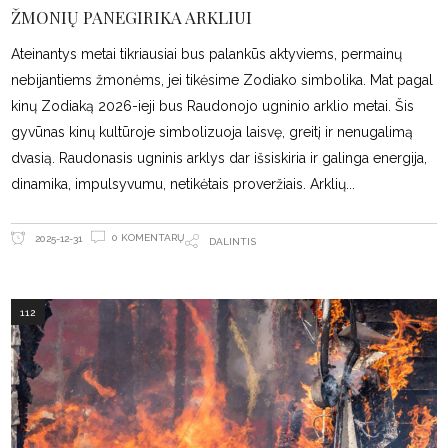
ŽMONIŲ PANEGIRIKA ARKLIUI
Ateinantys metai tikriausiai bus palankūs aktyviems, permainų
nebijantiems žmonėms, jei tikėsime Zodiako simbolika. Mat pagal
kinų Zodiaką 2026-ieji bus Raudonojo ugninio arklio metai. Šis
gyvūnas kinų kultūroje simbolizuoja laisvę, greitį ir nenugalimą
dvasią. Raudonasis ugninis arklys dar išsiskiria ir galinga energija,
dinamika, impulsyvumu, netikėtais proveržiais. Arklių
0 KOMENTARŲ
2025-12-31
DALINTIS
112