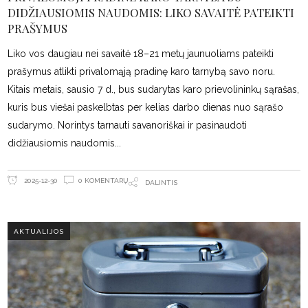
DIDŽIAUSIOMIS NAUDOMIS: LIKO SAVAITĖ PATEIKTI
PRAŠYMUS
Liko vos daugiau nei savaitė 18–21 metų jaunuoliams pateikti
prašymus atlikti privalomąją pradinę karo tarnybą savo noru.
Kitais metais, sausio 7 d., bus sudarytas karo prievolininkų sąrašas,
kuris bus viešai paskelbtas per kelias darbo dienas nuo sąrašo
sudarymo. Norintys tarnauti savanoriškai ir pasinaudoti
didžiausiomis naudomis
0 KOMENTARŲ
2025-12-30
DALINTIS
AKTUALIJOS