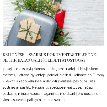
KELIONĖSE – SVARBUS DOKUMENTAS TELEFONE:
SERTIFIKATAS GALI IŠGELBĖTI ATOSTOGAS
Įpusėjus moksleivių žiemos atostogoms ir artėjant Naujiesiems
metams, Lietuvos gyventojai gausiai leidžiasi į keliones po Europą
– ieškoti sniego kalnuose, aplankyti šventiškai pasipuošusias
sostines ar pasitikti Naujuosius svečiuose kraštuose. Tačiau
paskutinę minutę kraunant lagaminus ir skubant į oro uostą, ne
vienas supranta palikęs namuose svarbų