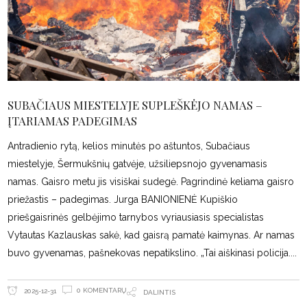
SUBAČIAUS MIESTELYJE SUPLEŠKĖJO NAMAS –
ĮTARIAMAS PADEGIMAS
Antradienio rytą, kelios minutės po aštuntos, Subačiaus
miestelyje, Šermukšnių gatvėje, užsiliepsnojo gyvenamasis
namas. Gaisro metu jis visiškai sudegė. Pagrindinė keliama gaisro
priežastis – padegimas. Jurga BANIONIENĖ Kupiškio
priešgaisrinės gelbėjimo tarnybos vyriausiasis specialistas
Vytautas Kazlauskas sakė, kad gaisrą pamatė kaimynas. Ar namas
buvo gyvenamas, pašnekovas nepatikslino. „Tai aiškinasi policija.
0 KOMENTARŲ
2025-12-31
DALINTIS