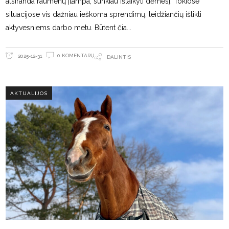
atsiranda raumenų įtampa, sunkiau išlaikyti dėmesį. Tokiose
situacijose vis dažniau ieškoma sprendimų, leidžiančių išlikti
aktyvesniems darbo metu. Būtent čia
0 KOMENTARŲ
2025-12-31
DALINTIS
AKTUALIJOS