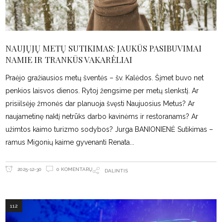
NAUJŲJŲ METŲ SUTIKIMAS: JAUKŪS PASIBUVIMAI
NAMIE IR TRANKŪS VAKARĖLIAI
Praėjo gražiausios metų šventės – šv. Kalėdos. Šįmet buvo net
penkios laisvos dienos. Rytoj žengsime per metų slenkstį. Ar
prisiilsėję žmonės dar planuoja švęsti Naujuosius Metus? Ar
naujametinę naktį netrūks darbo kavinėms ir restoranams? Ar
užimtos kaimo turizmo sodybos? Jurga BANIONIENĖ Sutikimas –
ramus Migonių kaime gyvenanti Renata
0 KOMENTARŲ
2025-12-30
DALINTIS
112