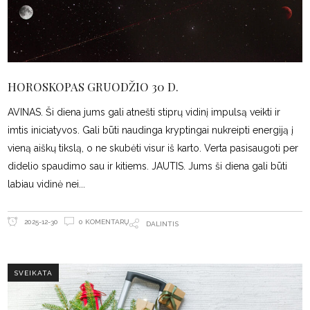
HOROSKOPAS GRUODŽIO 30 D.
AVINAS. Ši diena jums gali atnešti stiprų vidinį impulsą veikti ir
imtis iniciatyvos. Gali būti naudinga kryptingai nukreipti energiją į
vieną aiškų tikslą, o ne skubėti visur iš karto. Verta pasisaugoti per
didelio spaudimo sau ir kitiems. JAUTIS. Jums ši diena gali būti
labiau vidinė nei
0 KOMENTARŲ
2025-12-30
DALINTIS
SVEIKATA