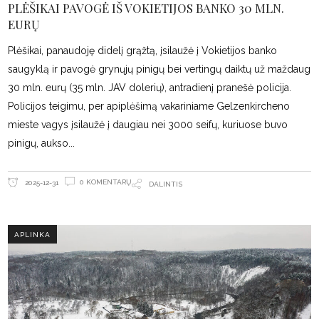
PLĖŠIKAI PAVOGĖ IŠ VOKIETIJOS BANKO 30 MLN.
EURŲ
Plėšikai, panaudoję didelį grąžtą, įsilaužė į Vokietijos banko
saugyklą ir pavogė grynųjų pinigų bei vertingų daiktų už maždaug
30 mln. eurų (35 mln. JAV dolerių), antradienį pranešė policija.
Policijos teigimu, per apiplėšimą vakariniame Gelzenkircheno
mieste vagys įsilaužė į daugiau nei 3000 seifų, kuriuose buvo
pinigų, aukso
0 KOMENTARŲ
2025-12-31
DALINTIS
APLINKA