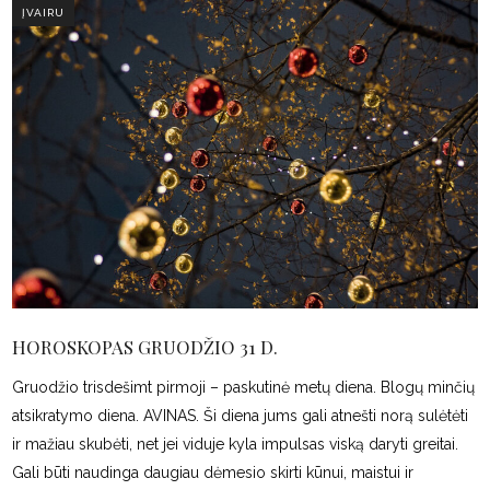
ĮVAIRU
HOROSKOPAS GRUODŽIO 31 D.
Gruodžio trisdešimt pirmoji – paskutinė metų diena. Blogų minčių
atsikratymo diena. AVINAS. Ši diena jums gali atnešti norą sulėtėti
ir mažiau skubėti, net jei viduje kyla impulsas viską daryti greitai.
Gali būti naudinga daugiau dėmesio skirti kūnui, maistui ir