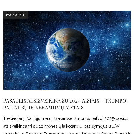
PASAULYJE
PASAULIS ATSISVEIKINA SU 2025-AISIAIS – TRUMPO,
PALIAUBŲ IR NERAMUMŲ METAIS
Trečiadienį, Naujųjų metų išvakarėse, žmonės palydi 2025-uosius,
atsisveikindami su 12 mėnesių laikotarpiu, pasižymėjusiu JAV