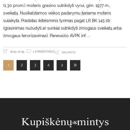
(1,30 prom.) moteris grasino sutrikdyti vyrui, gim. 1977 m.,
sveikatą. Nusikalstamos veikos padarymu įtariama moteris
sulaikyta. Pradėtas ikiteisminis tyrimas pagal LR BK 145 str.
(grasinimas nužudyti ar sunkiai sutrikdyti žmogaus sveikatą arba
žmogaus terorizavimas). Panevėžio AVPK inf.
1 KOMENTARAS
2025-12-29
DALINTIS
1
2
3
4