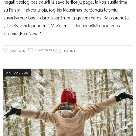
negali tiesiog pasitraukti iš savo teritorijų pagal taikos susitarimą
su Rusija, ir akcentuoja, jog šis klausimas peržengia teisinių
suvaržymų ribas ir daro įtaką žmonių gyvenimams. Kaip praneša
„The Kyiv Independent“, V. Zelenskis tai pareiškė duodamas
interviu „Fox News“
0 KOMENTARŲ
2025-12-30
DALINTIS
AKTUALIJOS