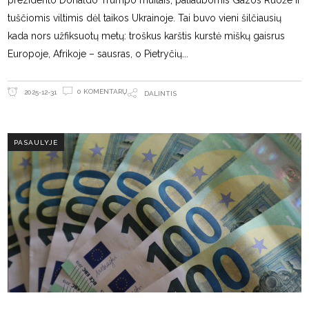
prezidento Donaldo Trumpo muitais, paliaubomis Gazos Ruože ir
tuščiomis viltimis dėl taikos Ukrainoje. Tai buvo vieni šilčiausių
kada nors užfiksuotų metų: troškus karštis kurstė miškų gaisrus
Europoje, Afrikoje – sausras, o Pietryčių
0 KOMENTARŲ
2025-12-31
DALINTIS
PASAULYJE