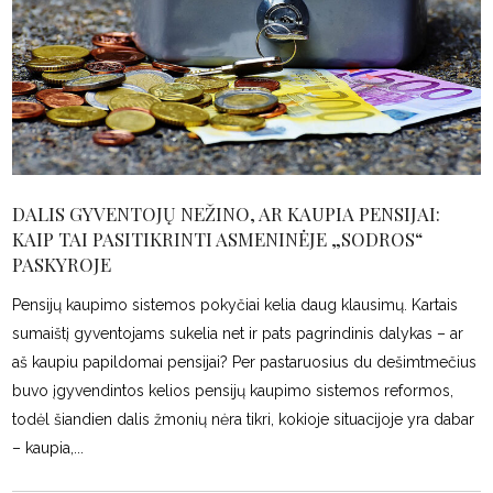
DALIS GYVENTOJŲ NEŽINO, AR KAUPIA PENSIJAI:
KAIP TAI PASITIKRINTI ASMENINĖJE „SODROS“
PASKYROJE
Pensijų kaupimo sistemos pokyčiai kelia daug klausimų. Kartais
sumaištį gyventojams sukelia net ir pats pagrindinis dalykas – ar
aš kaupiu papildomai pensijai? Per pastaruosius du dešimtmečius
buvo įgyvendintos kelios pensijų kaupimo sistemos reformos,
todėl šiandien dalis žmonių nėra tikri, kokioje situacijoje yra dabar
– kaupia,