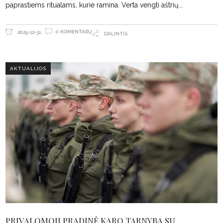
paprastiems ritualams, kurie ramina. Verta vengti aštrių
0 KOMENTARŲ
2025-12-31
DALINTIS
AKTUALIJOS
PRIVALOMOJI PRADINĖ KARO TARNYBA SU