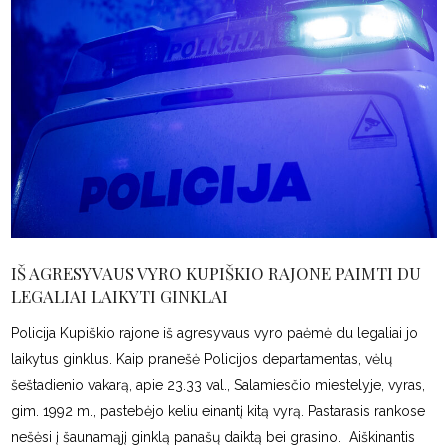
IŠ AGRESYVAUS VYRO KUPIŠKIO RAJONE PAIMTI DU
LEGALIAI LAIKYTI GINKLAI
Policija Kupiškio rajone iš agresyvaus vyro paėmė du legaliai jo
laikytus ginklus. Kaip pranešė Policijos departamentas, vėlų
šeštadienio vakarą, apie 23.33 val., Salamiesčio miestelyje, vyras,
gim. 1992 m., pastebėjo keliu einantį kitą vyrą. Pastarasis rankose
nešėsi į šaunamąjį ginklą panašų daiktą bei grasino. Aiškinantis