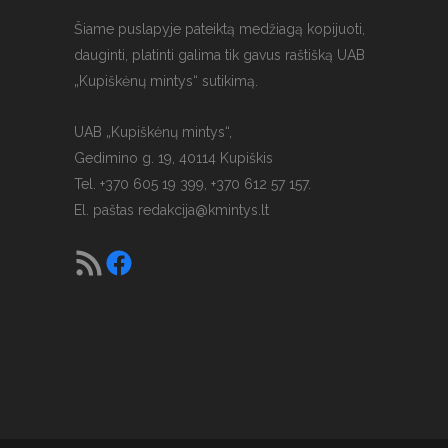
Šiame puslapyje pateiktą medžiagą kopijuoti,
dauginti, platinti galima tik gavus raštišką UAB
„Kupiškėnų mintys“ sutikimą.
UAB „Kupiškėnų mintys“,
Gedimino g. 19, 40114 Kupiškis
Tel. +370 605 19 399, +370 612 57 157.
El. paštas
redakcija@kmintys.lt