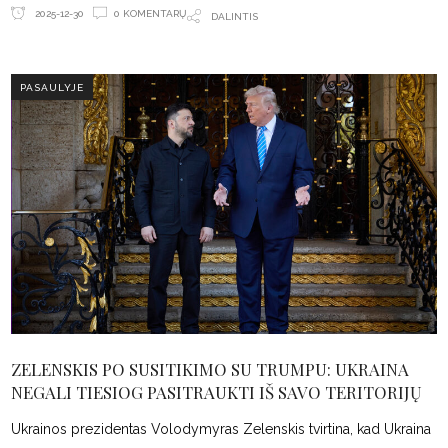
0 KOMENTARŲ
2025-12-30
DALINTIS
PASAULYJE
ZELENSKIS PO SUSITIKIMO SU TRUMPU: UKRAINA
NEGALI TIESIOG PASITRAUKTI IŠ SAVO TERITORIJŲ
Ukrainos prezidentas Volodymyras Zelenskis tvirtina, kad Ukraina