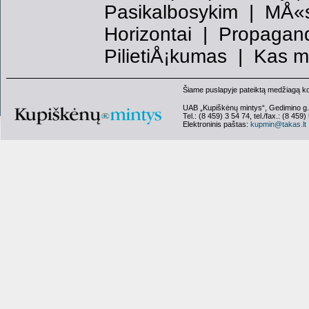
Pasikalbosykim
|
MÅ«
Horizontai
|
Propagand
PilietiÅ¡kumas
|
Kas m
Šiame puslapyje pateiktą medžiagą kopi
UAB „Kupiškėnų mintys“, Gedimino g.
Tel.: (8 459) 3 54 74, tel./fax.: (8 459)
Elektroninis paštas:
kupmin@takas.lt