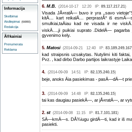
6.
M.B.
(2014-10-17 12:20 IP:
89.117.217.21
)
Informacija
Visada JÅ«ratÄ— buvo ir yra ,,savo vietoje′′
Skelbimai
kitÄ… kart reikalÄ… perprastÅ³ iš esmÄ—
Atsiliepimai
(64860)
smulkiai,taÄiau kad ne visada ir ne viskÄ
Redakcija
viskÄ…,ji puikiai suprato .DidelÄ— pagarb
gyvenimo kely.
Ä®kainiai
Prenumerata
5.
Matosi
(2014-09-21 12:40 IP:
83.189.249.167
Reklama
kad straipsnis uzsakytas. Nutylimi kiti faktai
Pvz. , kad dirbo Darbo partijos laikrastyje Laika
4.
(2014-09-09 14:51 IP:
82.135.240.15
)
beje, anoks Äia pasiekimas - pasÄ—dÄ—t prie 
3.
(2014-09-09 14:48 IP:
82.135.240.15
)
tai kas daugiau pasiekÄ—, ar jÅ«ratÄ—, ar vyt
2.
st
(2014-09-08 11:15 IP:
81.7.101.181
)
SÄ—kmÄ—s. DÅ¾iugu girdÄ—ti, kad ir iš ma
pasiekti.