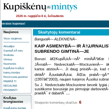
2026 m. rugpjūčio 8 d., šeštadienis
ratos kuponas!
Skaitytojų komentarai
Naujienos
Visos naujienos
BanguolÄ— ALEKNIENÄ–
KAIP ASMENYBÄ— IR Å¾URNALIS
Aktualijos
SUBRENDO GIMTINÄ—JE
GamtaÂ irÂ mes
Sveikata
Buvusi â€žKupiÅ¡kÄ—nÅ³ minÄiÅ³â€œ la
Vėrinys
Nuomonės
JÅ«ratÄ— NedveckaitÄ—-MockuvienÄ— â€“
KupiÅ¡kio kraÅ¡to
kartos atstovÄ—. Ji daug prisidÄ—jo, kad ra
kaimų istorijos
dirbtÅ³ Å¡iuolaikiÅ¡kai. ÄŒia prabÄ—g
Rezervuota jaunimui
(1997â€“2003), naujam karjeros Å¡uoliui subra
PAMIRÅ TI
Su J. Nedveckaite-Mockuviene beveik lygiai
NEGALIMA
susitikome buvusioje jos pirmojoje darboviet
PRISIMINTI
praeitÄ¯ ir dabartÄ¯....
KroÅ¡tas
brungiausias
6
Straipsnio komentarų skaičius:
.
KupiÅ¡kėnų kertala