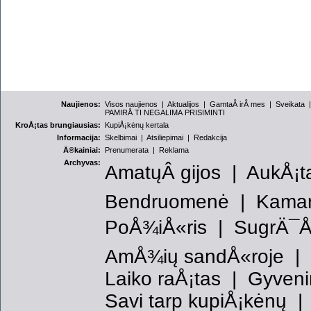
Naujienos:
Visos naujienos
|
Aktualijos
|
GamtaÂ irÂ mes
|
Sveikata
PAMIRÅ TI NEGALIMA PRISIMINTI
KroÅ¡tas brungiausias:
KupiÅ¡kėnų kertala
Informacija:
Skelbimai
|
Atsiliepimai
|
Redakcija
Ä®kainiai:
Prenumerata
|
Reklama
Archyvas:
AmatųÂ gijos
|
AukÅ¡ta
Bendruomenė
|
Kama
PoÅ¾iÅ«ris
|
SugrÄ¯Å
AmÅ¾ių sandÅ«roje
Laiko raÅ¡tas
|
Gyveni
Savi tarp kupiÅ¡kėnų