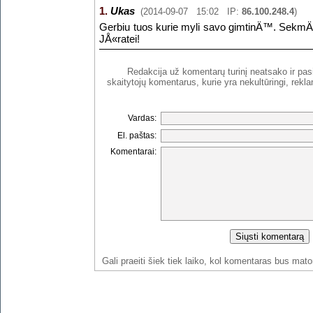
1.
Ukas
(2014-09-07 15:02 IP:
86.100.248.4
)
Gerbiu tuos kurie myli savo gimtinÄ™. SekmÄ—
JÅ«ratei!
Redakcija už komentarų turinį neatsako ir pasi
skaitytojų komentarus, kurie yra nekultūringi, rekl
Vardas:
El. paštas:
Komentarai:
Gali praeiti šiek tiek laiko, kol komentaras bus mat